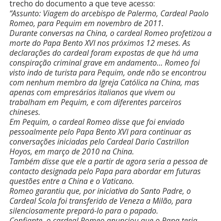
trecho do documento a que teve acesso:
“Assunto: Viagem do arcebispo de Palermo, Cardeal Paolo
Romeo, para Pequim em novembro de 2011.
Durante conversas na China, o cardeal Romeo profetizou a
morte do Papa Bento XVI nos próximos 12 meses. As
declarações do cardeal foram expostas de que há uma
conspiração criminal grave em andamento… Romeo foi
visto indo de turista para Pequim, onde não se encontrou
com nenhum membro da Igreja Católica na China, mas
apenas com empresários italianos que vivem ou
trabalham em Pequim, e com diferentes parceiros
chineses.
Em Pequim, o cardeal Romeo disse que foi enviado
pessoalmente pelo Papa Bento XVI para continuar as
conversações iniciadas pelo Cardeal Dario Castrillon
Hoyos, em março de 2010 na China.
Também disse que ele a partir de agora seria a pessoa de
contacto designada pelo Papa para abordar em futuras
questões entre a China e o Vaticano.
Romeo garantiu que, por iniciativa do Santo Padre, o
Cardeal Scola foi transferido de Veneza a Milão, para
silenciosamente prepará-lo para o papado.
Confiante, o cardeal Romeo anunciou que o Papa teria