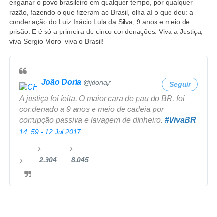
enganar o povo brasileiro em qualquer tempo, por qualquer
razão, fazendo o que fizeram ao Brasil, olha aí o que deu: a
condenação do Luiz Inácio Lula da Silva, 9 anos e meio de
prisão. E é só a primeira de cinco condenações. Viva a Justiça,
viva Sergio Moro, viva o Brasil!
João Doria
✔
@jdoriajr
Seguir
A justiça foi feita. O maior cara de pau do BR, foi
condenado a 9 anos e meio de cadeia por
corrupção passiva e lavagem de dinheiro.
#
VivaBR
14: 59 - 12 Jul 2017
2.904
8.045
2
8
.
.
9
0
I
n
0
4
f
4
5
o