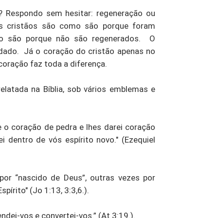
a? Respondo sem hesitar: regeneração ou
os cristãos são como são porque foram
mo são porque não são regenerados. O
dado. Já o coração do cristão apenas no
oração faz toda a diferença.
latada na Bíblia, sob vários emblemas e
rne o coração de pedra e lhes darei coração
i dentro de vós espírito novo." (Ezequiel
or “nascido de Deus”, outras vezes por
pírito" (Jo 1:13, 3:3,6.).
dei-vos e convertei-vos.” (At 3:19.).