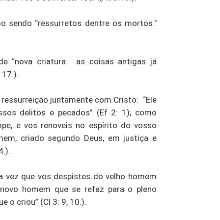
o sendo “ressurretos dentre os mortos."
e “nova criatura: as coisas antigas já
 17.).
a ressurreição juntamente com Cristo: “Ele
sos delitos e pecados” (Ef 2: 1); como
pe, e vos renoveis no espírito do vosso
mem, criado segundo Deus, em justiça e
.).
a vez que vos despistes do velho homem
o novo homem que se refaz para o pleno
 criou” (Cl 3: 9, 10.).