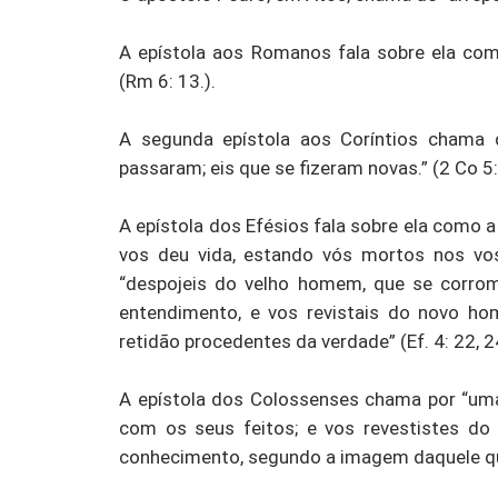
A epístola aos Romanos fala sobre ela com
(Rm 6: 13.).
A segunda epístola aos Coríntios chama d
passaram; eis que se fizeram novas.” (2 Co 5:
A epístola dos Efésios fala sobre ela como 
vos deu vida, estando vós mortos nos vos
“despojeis do velho homem, que se corrom
entendimento, e vos revistais do novo ho
retidão procedentes da verdade” (Ef. 4: 22, 24
A epístola dos Colossenses chama por “um
com os seus feitos; e vos revestistes d
conhecimento, segundo a imagem daquele que o