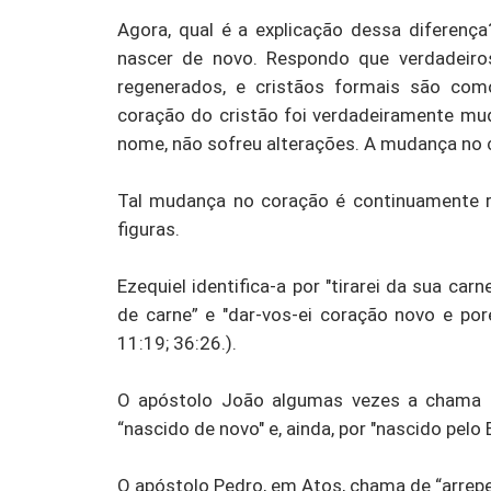
Agora, qual é a explicação dessa diferenç
nascer de novo. Respondo que verdadeir
regenerados, e cristãos formais são co
coração do cristão foi verdadeiramente mu
nome, não sofreu alterações. A mudança no c
Tal mudança no coração é continuamente re
figuras.
Ezequiel identifica-a por "tirarei da sua ca
de carne” e "dar-vos-ei coração novo e pore
11:19; 36:26.).
O apóstolo João algumas vezes a chama p
“nascido de novo" e, ainda, por "nascido pelo Es
O apóstolo Pedro, em Atos, chama de “arrepen