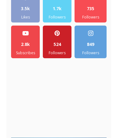
3.5k
1.7k
735
Likes
Followers
Followers
2.8k
524
849
Subscribes
Followers
Followers