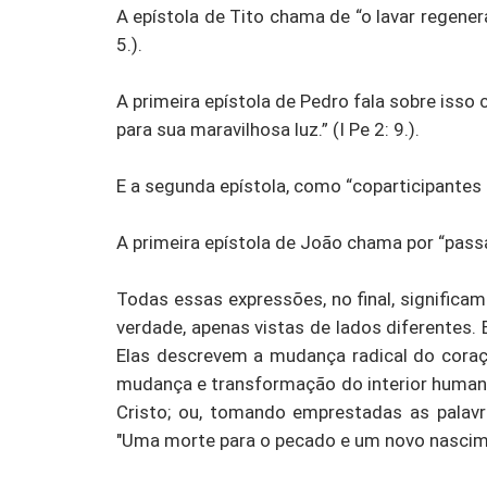
A epístola de Tito chama de “o lavar regener
5.).
A primeira epístola de Pedro fala sobre iss
para sua maravilhosa luz.” (I Pe 2: 9.).
E a segunda epístola, como “coparticipantes da
A primeira epístola de João chama por “passam
Todas essas expressões, no final, signific
verdade, apenas vistas de lados diferentes.
Elas descrevem a mudança radical do cora
mudança e transformação do interior humano
Cristo; ou, tomando emprestadas as palavr
"Uma morte para o pecado e um novo nascime