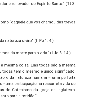
ador e renovador do Espírito Santo.” (Tt 3:
o como “daquele que vos chamou das trevas
 natureza divina” (II Pe 1: 4.).
os da morte para a vida.” (I Jo 3: 14.).
am a mesma coisa. Elas todas são a mesma
 E todas têm o mesmo e único significado.
ção e da natureza humana – uma perfeita
 - uma participação na ressurreta vida de
as do Catecismo da Igreja da Inglaterra,
nto para a retidão."