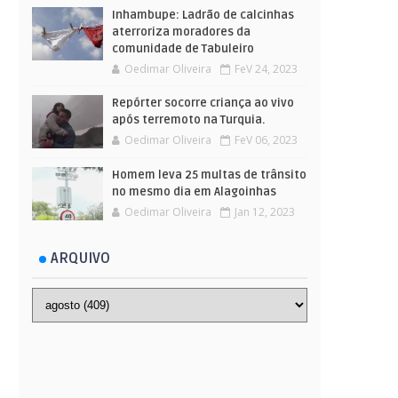
Inhambupe: Ladrão de calcinhas
aterroriza moradores da
comunidade de Tabuleiro
Oedimar Oliveira
FeV 24, 2023
Repórter socorre criança ao vivo
após terremoto na Turquia.
Oedimar Oliveira
FeV 06, 2023
Homem leva 25 multas de trânsito
no mesmo dia em Alagoinhas
Oedimar Oliveira
Jan 12, 2023
ARQUIVO