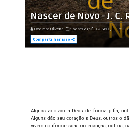
Nascer de Novo - J. C. 
Oedimar Oliveira
9 years ago
GOSPEL,
J.C. RYLE,
Compartilhar isso
Alguns adoram a Deus de forma pífia, ou
Alguns dão seu coração a Deus, outros o dã
vivem conforme suas ordenanças, outros, n