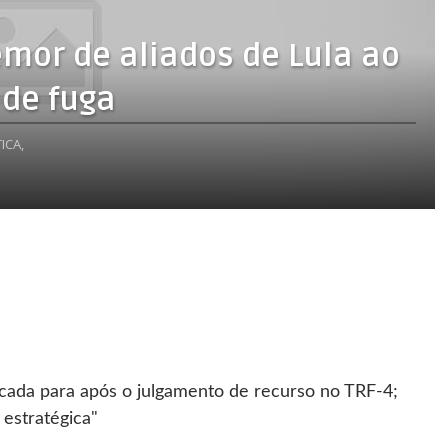
mor de aliados de Lula ao
 de fuga
ICA,
cada para após o julgamento de recurso no TRF-4;
 estratégica"