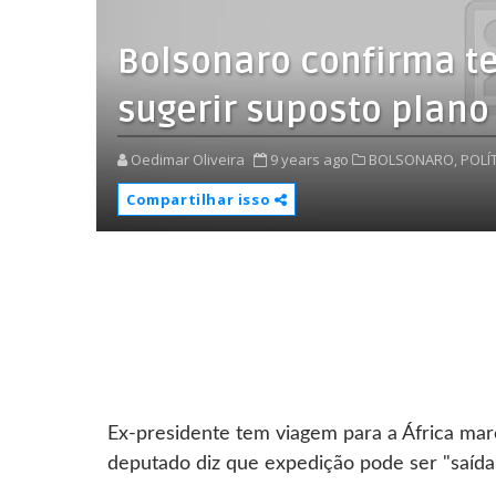
Bolsonaro confirma te
sugerir suposto plano
Oedimar Oliveira
9 years ago
BOLSONARO,
POLÍT
Compartilhar isso
Ex-presidente tem viagem para a África mar
deputado diz que expedição pode ser "saída