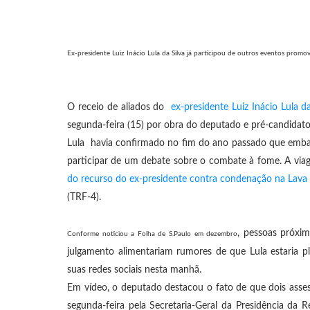
Ex-presidente Luiz Inácio Lula da Silva já participou de outros eventos promo
O receio de aliados do
ex-presidente Luiz Inácio Lula da
segunda-feira (15) por obra do deputado e pré-candidato 
Lula
havia confirmado no fim do ano passado que embarc
participar de um debate sobre o combate à fome. A via
do recurso do ex-presidente contra condenação na Lava 
(TRF-4).
, pessoas próxi
Conforme noticiou a
Folha de S.Paulo
em dezembro
julgamento alimentariam rumores de que Lula estaria 
suas redes sociais nesta manhã.
Em vídeo, o deputado destacou o fato de que dois asses
segunda-feira pela Secretaria-Geral da Presidência da 