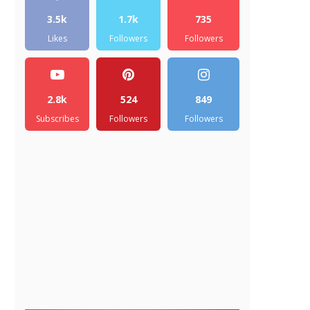
3.5k
1.7k
735
Likes
Followers
Followers
2.8k
524
849
Subscribes
Followers
Followers