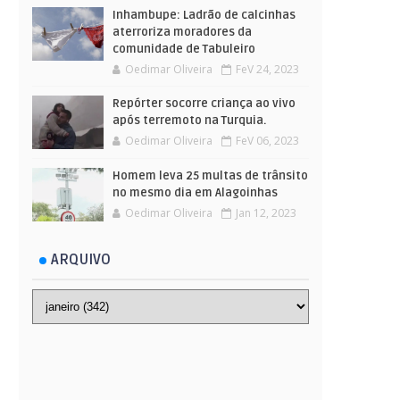
Inhambupe: Ladrão de calcinhas
aterroriza moradores da
comunidade de Tabuleiro
Oedimar Oliveira
FeV 24, 2023
Repórter socorre criança ao vivo
após terremoto na Turquia.
Oedimar Oliveira
FeV 06, 2023
Homem leva 25 multas de trânsito
no mesmo dia em Alagoinhas
Oedimar Oliveira
Jan 12, 2023
ARQUIVO