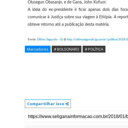
Olusegun Obasanjo, e de Gana, John Kufuor.
A ideia do ex-presidente é ficar apenas dois dias fo
comunicar à Justiça sobre sua viagem à Etiópia. A rep
obteve retorno até a publicação desta matéria.
Fonte:
Último Segundo - iG
@
http://ultimosegundo.ig.com.br/politica/2018-0
Marcadores
# BOLSONARO
# POLÍTICA
Compartilhar isso