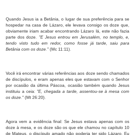
Quando Jesus ia a Betânia, o lugar de sua preferência para se
hospedar na casa de Lázaro, ele levava consigo os doze que,
obviamente iriam acabar encontrando Lázaro lá, este não fazia
parte dos doze.
"E Jesus entrou em Jerusalém, no templo, e,
tendo visto tudo em redor, como fosse já tarde, saiu para
Betânia com os doze."
(Mc 11:11).
Você irá encontrar várias referências aos doze sendo chamados
de discípulos, e eram apenas eles que estavam com o Senhor
por ocasião da última Páscoa, ocasião também quando Jesus
instituiu a ceia:
"E, chegada a tarde, assentou-se à mesa com
os doze."
(Mt 26:20).
Agora vem a evidência final: Se Jesus estava apenas com os
doze à mesa, e os doze são os que ele chamou no capítulo 10
de Mateus, o discípulo amado não poderia ter sido Lázaro. Eu