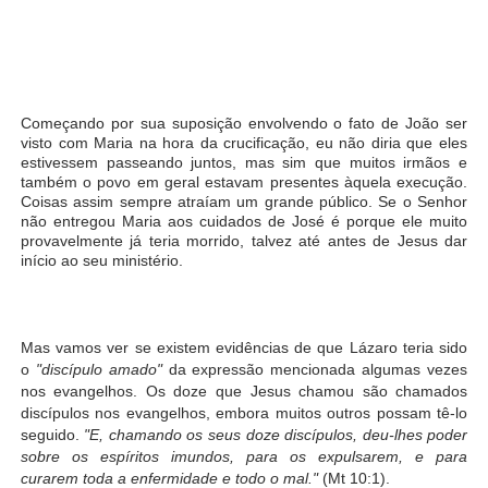
Começando por sua suposição envolvendo o fato de João ser
visto com Maria na hora da crucificação, eu não diria que eles
estivessem passeando juntos, mas sim que muitos irmãos e
também o povo em geral estavam presentes àquela execução.
Coisas assim sempre atraíam um grande público. Se o Senhor
não entregou Maria aos cuidados de José é porque ele muito
provavelmente já teria morrido, talvez até antes de Jesus dar
início ao seu ministério.
Mas vamos ver se existem evidências de que Lázaro teria sido
o
"discípulo amado"
da expressão mencionada algumas vezes
nos evangelhos. Os doze que Jesus chamou são chamados
discípulos nos evangelhos, embora muitos outros possam tê-lo
seguido.
"E, chamando os seus doze discípulos, deu-lhes poder
sobre os espíritos imundos, para os expulsarem, e para
curarem toda a enfermidade e todo o mal."
(Mt 10:1).