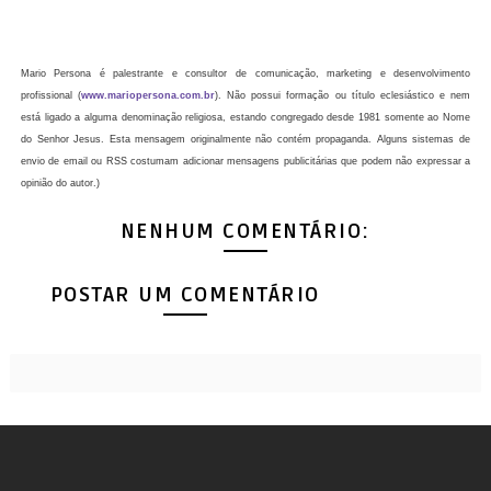
Mario Persona é palestrante e consultor de comunicação, marketing e desenvolvimento
profissional (
www.mariopersona.com.br
). Não possui formação ou título eclesiástico e nem
está ligado a alguma denominação religiosa, estando congregado desde 1981 somente ao Nome
do Senhor Jesus. Esta mensagem originalmente não contém propaganda. Alguns sistemas de
envio de email ou RSS costumam adicionar mensagens publicitárias que podem não expressar a
opinião do autor.)
NENHUM COMENTÁRIO:
POSTAR UM COMENTÁRIO