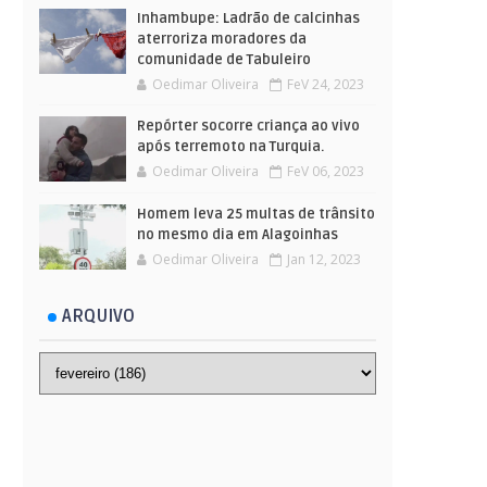
Inhambupe: Ladrão de calcinhas
aterroriza moradores da
comunidade de Tabuleiro
Oedimar Oliveira
FeV 24, 2023
Repórter socorre criança ao vivo
após terremoto na Turquia.
Oedimar Oliveira
FeV 06, 2023
Homem leva 25 multas de trânsito
no mesmo dia em Alagoinhas
Oedimar Oliveira
Jan 12, 2023
ARQUIVO