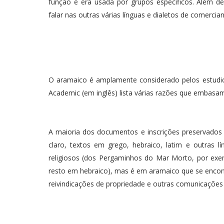
função e era usada por grupos específicos. Além de
falar nas outras várias línguas e dialetos de comercian
O aramaico é amplamente considerado pelos estudios
Academic (em inglês) lista várias razões que embasam
A maioria dos documentos e inscrições preservados
claro, textos em grego, hebraico, latim e outras l
religiosos (dos Pergaminhos do Mar Morto, por ex
resto em hebraico), mas é em aramaico que se encontr
reivindicações de propriedade e outras comunicaçõe