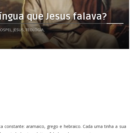
língua que Jesus falava?
OSPEL,
JESUS,
TEOLOGIA,
nça constante: aramaico, grego e hebraico. Cada uma tinha a sua