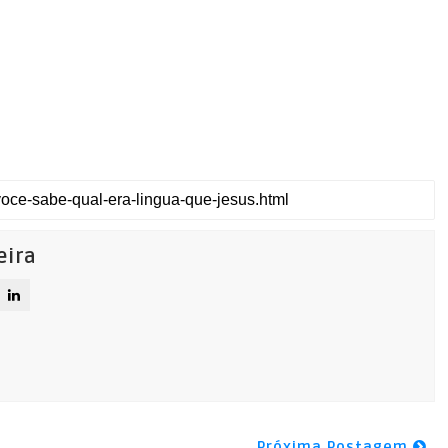
eira
Próxima Postagem