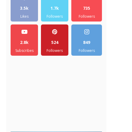
3.5k
1.7k
735
Likes
Followers
Followers
2.8k
524
849
Subscribes
Followers
Followers