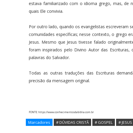
estava familiarizado com o idioma grego, mas, de 
quais Ele convivia.
Por outro lado, quando os evangelistas escreveram se
comunidades específicas; nesse contexto, o grego er
Jesus. Mesmo que Jesus tivesse falado originalment
foram inspirados pelo Divino Autor das Escrituras,
palavras do Salvador.
Todas as outras traduções das Escrituras dema
precisão da mensagem original.
FONTE: https://www.conhecimentosdabiblia.com.br
Marcadores
# DÚVIDAS CRISTÃ
# GOSPEL
# JESUS