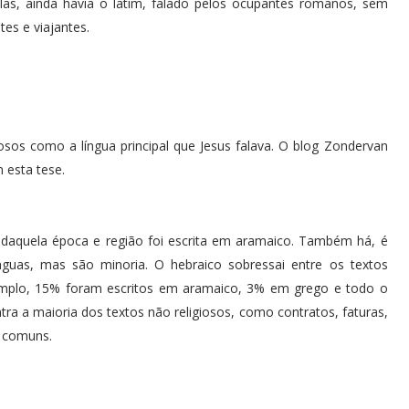
las, ainda havia o latim, falado pelos ocupantes romanos, sem
tes e viajantes.
os como a língua principal que Jesus falava. O blog Zondervan
 esta tese.
 daquela época e região foi escrita em aramaico. Também há, é
ínguas, mas são minoria. O hebraico sobressai entre os textos
emplo, 15% foram escritos em aramaico, 3% em grego e todo o
a a maioria dos textos não religiosos, como contratos, faturas,
s comuns.