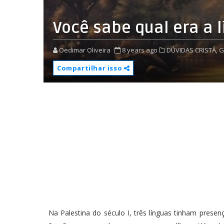
Você sabe qual era a 
Oedimar Oliveira
8 years ago
DÚVIDAS CRISTÃ,
G
Compartilhar isso
Na Palestina do século I, três línguas tinham prese