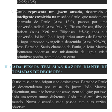
12:25; 13:5).
3.
Saulo representa um jovem ousado, destemido e
inteligente envolvido na missão:
Saulo, que também era
chamado de Paulo (Atos 13:9), passou por uma
conversão radical (Atos 9:1-12). Ele era fariseu, filho de
fariseu (Atos 23:6 ver Filipenses 3:5-6); após sua
conversão, foi incluído à igreja cristã através de Barnabé;
e, logo tornou-se evangelista destemido (Atos 9:28-29).
José Barnabé, Saulo chamado de Paulo, e João Marcos
formaram poderoso trio missionário da igreja cristã
primitiva; porém, nem tudo deu certo...
II.
CADA PESSOA TEM SUAS RAZÕES DIANTE DE
TOMADAS DE DECISÕES:
O trio missionário brigou e se desintegrou. Barnabé e Paulo
se desentenderam por causa do jovem João Marcos.
Discutiram, mas não houve consenso, nem solução; por isso,
cada um tomou rumos diferentes. Cada um é exclusivo no
mundo. Numa discussão cada pessoa tem suas razões,
observe: