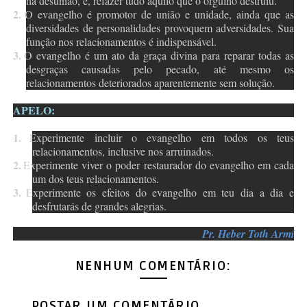
há desunião, e, refazer tudo aquilo que o orgulho destruiu.
2.
O evangelho é promotor de união e unidade, ainda que as
diversidades de personalidades provoquem adversidades. Sua
função nos relacionamentos é indispensável.
3.
O evangelho é um ato da graça divina para reparar todas as
desgraças causadas pelo pecado, até mesmo os
relacionamentos deteriorados aparentemente sem solução.
APELO:
1.
Experimente incluir o evangelho em todos os teus
relacionamentos, inclusive nos arruinados.
2.
Experimente viver o poder restaurador do evangelho em cada
um dos teus relacionamentos.
3.
Experimente os efeitos do evangelho em teu dia a dia e
desfrutarás de grandes alegrias.
Pr. Heber Toth Armí
NENHUM COMENTÁRIO:
POSTAR UM COMENTÁRIO