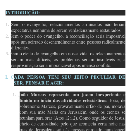
INTRODUÇÃO:
1.
Sem o evangelho, relacionamentos arruinados não teriam
expectativa nenhuma de serem verdadeiramente restaurados.
2.
Sem o poder do evangelho, a reconciliação seria impossível
após um acirrado desentendimento entre pessoas radicalmente
diferentes.
3.
Sem o efeito do evangelho em nossa vida, os relacionamentos
seriam mais difíceis, os problemas seriam insolúveis e, a
reaproximação seria impraticável após intenso conflito.
I.
CADA PESSOA TEM SEU JEITO PECULIAR DE
SER, PENSAR E AGIR:
1.
João Marcos representa um jovem inexperiente e
tímido no início das atividades eclesiásticas:
João, de
sobrenome Marcos, provavelmente órfão de pai, morava
com sua mãe Maria em Jerusalém, onde os crentes se
reuniam para orar (Atos 12:12). Como seguidor de Jesus,
cheio de curiosidade pelo que acontecia certa noite nas
ruas de Jerusalém, saiu às pressas enrolado num lençol