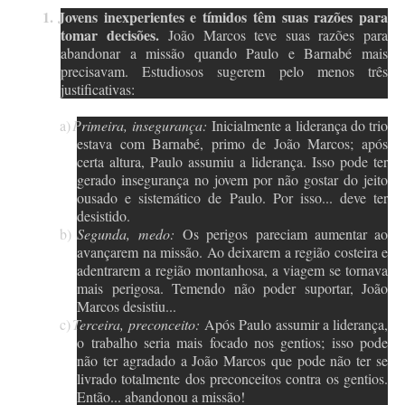
1.
Jovens inexperientes e tímidos têm suas razões para
tomar decisões.
João Marcos teve suas razões para
abandonar a missão quando Paulo e Barnabé mais
precisavam. Estudiosos sugerem pelo menos três
justificativas:
a)
Primeira, insegurança:
Inicialmente a liderança do trio
estava com Barnabé, primo de João Marcos; após
certa altura, Paulo assumiu a liderança. Isso pode ter
gerado insegurança no jovem por não gostar do jeito
ousado e sistemático de Paulo. Por isso... deve ter
desistido.
b)
Segunda, medo:
Os perigos pareciam aumentar ao
avançarem na missão. Ao deixarem a região costeira e
adentrarem a região montanhosa, a viagem se tornava
mais perigosa. Temendo não poder suportar, João
Marcos desistiu...
c)
Terceira, preconceito:
Após Paulo assumir a liderança,
o trabalho seria mais focado nos gentios; isso pode
não ter agradado a João Marcos que pode não ter se
livrado totalmente dos preconceitos contra os gentios.
Então... abandonou a missão!