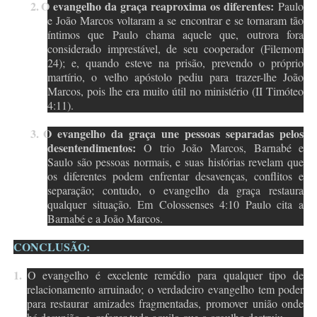
2.
O evangelho da graça reaproxima os diferentes:
Paulo
e João Marcos voltaram a se encontrar e se tornaram tão
íntimos que Paulo chama aquele que, outrora fora
considerado imprestável, de seu cooperador (Filemom
24); e, quando esteve na prisão, prevendo o próprio
martírio, o velho apóstolo pediu para trazer-lhe João
Marcos, pois lhe era muito útil no ministério (II Timóteo
4:11).
3.
O evangelho da graça une pessoas separadas pelos
desentendimentos:
O trio João Marcos, Barnabé e
Saulo são pessoas normais, e suas histórias revelam que
os diferentes podem enfrentar desavenças, conflitos e
separação; contudo, o evangelho da graça restaura
qualquer situação. Em Colossenses 4:10 Paulo cita a
Barnabé e a João Marcos.
CONCLUSÃO:
1.
O evangelho é excelente remédio para qualquer tipo de
relacionamento arruinado; o verdadeiro evangelho tem poder
para restaurar amizades fragmentadas, promover união onde