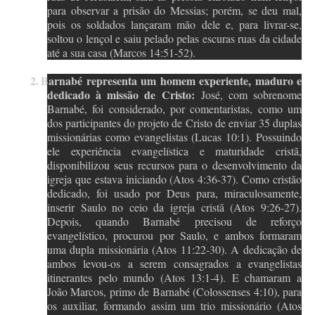
para observar a prisão do Messias; porém, se deu mal,
pois os soldados lançaram mão dele e, para livrar-se,
soltou o lençol e saiu pelado pelas escuras ruas da cidade
até a sua casa (Marcos 14:51-52).
2.
Barnabé representa um homem experiente, maduro e
dedicado à missão de Cristo:
José, com sobrenome
Barnabé, foi considerado, por comentaristas, como um
dos participantes do projeto de Cristo de enviar 35 duplas
missionárias como evangelistas (Lucas 10:1). Possuindo
ele experiência evangelística e maturidade cristã,
disponibilizou seus recursos para o desenvolvimento da
igreja que estava iniciando (Atos 4:36-37). Como cristão
dedicado, foi usado por Deus para, miraculosamente,
inserir Saulo no ceio da igreja cristã (Atos 9:26-27).
Depois, quando Barnabé precisou de reforço
evangelístico, procurou por Saulo, e ambos formaram
uma dupla missionária (Atos 11:22-30). A dedicação de
ambos levou-os a serem consagrados a evangelistas
itinerantes pelo mundo (Atos 13:1-4). E chamaram a
João Marcos, primo de Barnabé (Colossenses 4:10), para
os auxiliar, formando assim um trio missionário (Atos