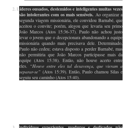
2.
Líderes ousados, destemidos e inteligentes muitas vezes
são intolerantes com os mais sensíveis.
Ao organizar a
segunda viagem missionária, ele convidou Barnabé, que
aceitou o convite; porém, alegou que levaria seu primo
João Marcos (Atos 15:36-37). Paulo não achou justo
levar o jovem que o decepcionara abandonando a equipe
missionária quando mais precisava dele. Determinado,
Paulo não cedeu; estava disposto a perder Barnabé, mas
não permitiria que João Marcos participasse mais da
equipe (Atos 15:38). Então, não houve acerto entre
eles.
“Houve entre eles tal desavença, que vieram a
separar-se”
(Atos 15:39). Então, Paulo chamou Silas e
seguiu seu caminho (Atos 15:40).
3.
Indivíduos experientes, maduros e dedicados não