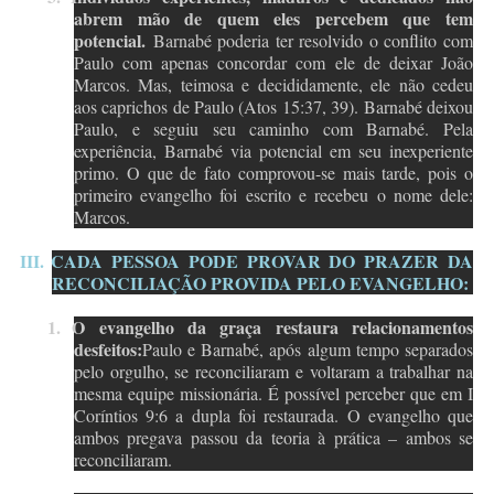
abrem mão de quem eles percebem que tem
potencial.
Barnabé poderia ter resolvido o conflito com
Paulo com apenas concordar com ele de deixar João
Marcos. Mas, teimosa e decididamente, ele não cedeu
aos caprichos de Paulo (Atos 15:37, 39). Barnabé deixou
Paulo, e seguiu seu caminho com Barnabé. Pela
experiência, Barnabé via potencial em seu inexperiente
primo. O que de fato comprovou-se mais tarde, pois o
primeiro evangelho foi escrito e recebeu o nome dele:
Marcos.
III.
CADA PESSOA PODE PROVAR DO PRAZER DA
RECONCILIAÇÃO PROVIDA PELO EVANGELHO:
1.
O evangelho da graça restaura relacionamentos
desfeitos:
Paulo e Barnabé, após algum tempo separados
pelo orgulho, se reconciliaram e voltaram a trabalhar na
mesma equipe missionária. É possível perceber que em I
Coríntios 9:6 a dupla foi restaurada. O evangelho que
ambos pregava passou da teoria à prática – ambos se
reconciliaram.