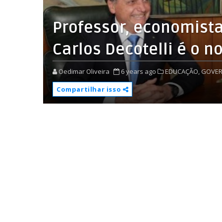
Professor, economista
Carlos Decotelli é o 
Oedimar Oliveira
6 years ago
EDUCAÇÃO,
GOVER
Compartilhar isso