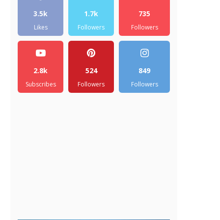
3.5k
1.7k
735
Likes
Followers
Followers
2.8k
524
849
Subscribes
Followers
Followers