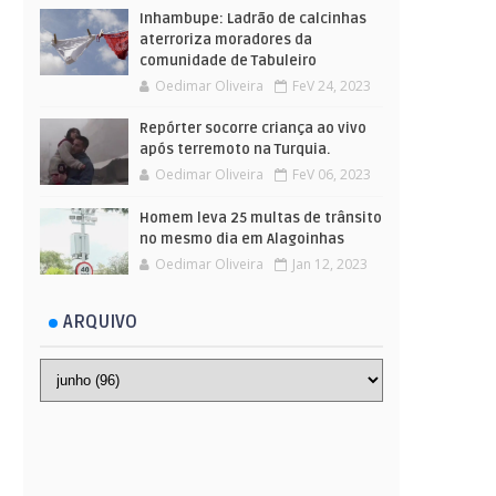
Inhambupe: Ladrão de calcinhas
aterroriza moradores da
comunidade de Tabuleiro
Oedimar Oliveira
FeV 24, 2023
Repórter socorre criança ao vivo
após terremoto na Turquia.
Oedimar Oliveira
FeV 06, 2023
Homem leva 25 multas de trânsito
no mesmo dia em Alagoinhas
Oedimar Oliveira
Jan 12, 2023
ARQUIVO