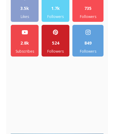
3.5k
1.7k
735
Likes
Followers
Followers
2.8k
524
849
Subscribes
Followers
Followers