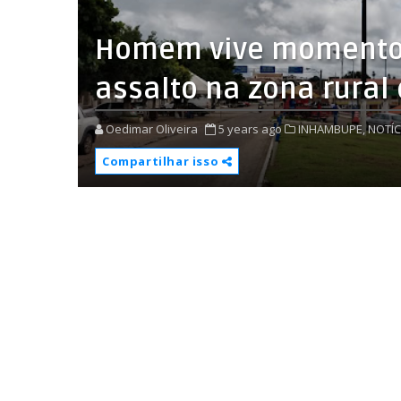
Homem vive momentos
assalto na zona rura
Oedimar Oliveira
5 years ago
INHAMBUPE,
NOTÍC
Compartilhar isso