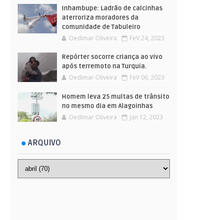
Inhambupe: Ladrão de calcinhas
aterroriza moradores da
comunidade de Tabuleiro
Oedimar Oliveira
FeV 24, 2023
Repórter socorre criança ao vivo
após terremoto na Turquia.
Oedimar Oliveira
FeV 06, 2023
Homem leva 25 multas de trânsito
no mesmo dia em Alagoinhas
Oedimar Oliveira
Jan 12, 2023
ARQUIVO