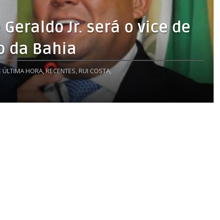
Geraldo Jr. será o vice de
o da Bahia
E ÚLTIMA HORA,
RECENTES,
RUI COSTA,