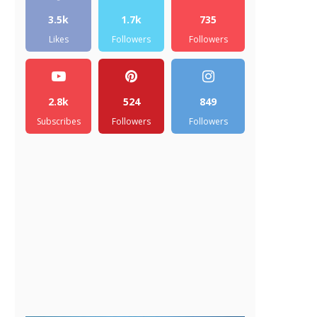
3.5k
1.7k
735
Likes
Followers
Followers
2.8k
524
849
Subscribes
Followers
Followers