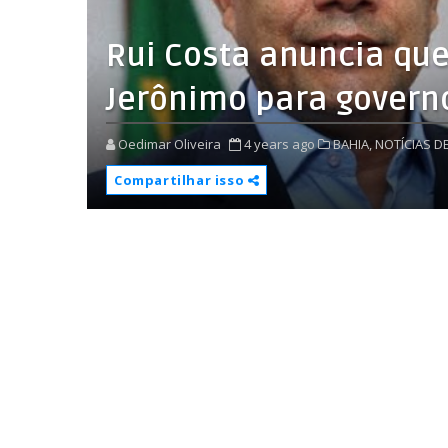
Rui Costa anuncia que 
Jerônimo para govern
Oedimar Oliveira
4 years ago
BAHIA,
NOTÍCIAS D
Compartilhar isso