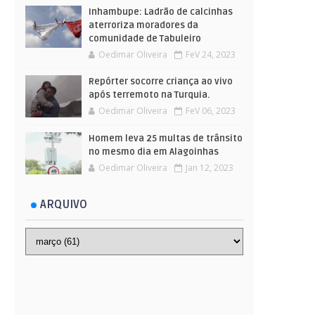
Inhambupe: Ladrão de calcinhas
aterroriza moradores da
comunidade de Tabuleiro
Oedimar Oliveira
FeV 24, 2023
Repórter socorre criança ao vivo
após terremoto na Turquia.
Oedimar Oliveira
FeV 06, 2023
Homem leva 25 multas de trânsito
no mesmo dia em Alagoinhas
Oedimar Oliveira
Jan 12, 2023
ARQUIVO