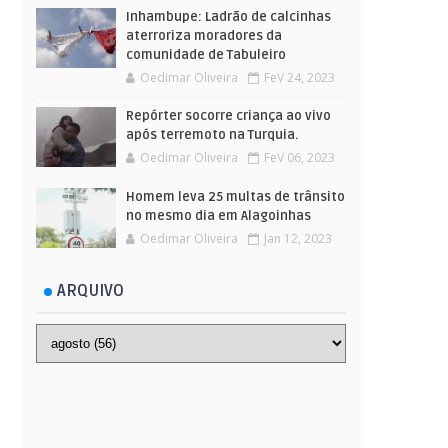
Inhambupe: Ladrão de calcinhas
aterroriza moradores da
comunidade de Tabuleiro
Oedimar Oliveira
FeV 24, 2023
Repórter socorre criança ao vivo
após terremoto na Turquia.
Oedimar Oliveira
FeV 06, 2023
Homem leva 25 multas de trânsito
no mesmo dia em Alagoinhas
Oedimar Oliveira
Jan 12, 2023
ARQUIVO