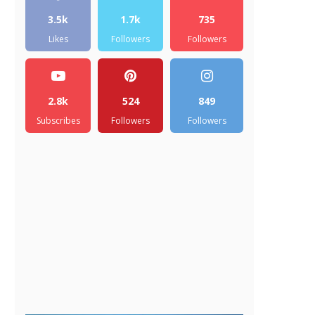
3.5k
1.7k
735
Likes
Followers
Followers
2.8k
524
849
Subscribes
Followers
Followers