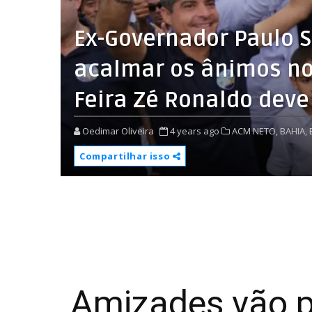
Ex-Governador Paulo 
acalmar os ânimos no 
Feira Zé Ronaldo dev
Oedimar Oliveira
4 years ago
ACM NETO,
BAHIA,
Compartilhar isso
Amizades vão p