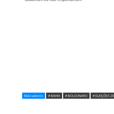
Marcadores
# BAHIA
# BOLSONARO
# ELEIÇÕES 2