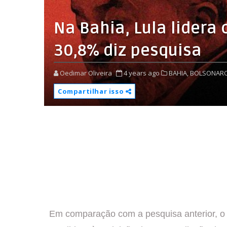
Na Bahia, Lula lidera
30,8% diz pesquisa
Oedimar Oliveira
4 years ago
BAHIA,
BOLSONARO
Compartilhar isso
Em comparação com a pesquisa anterior, o 