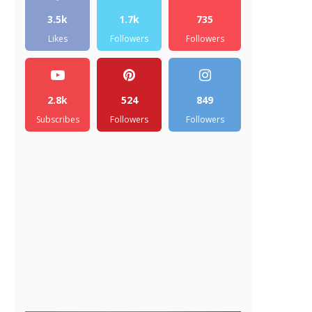
3.5k
1.7k
735
Likes
Followers
Followers
2.8k
524
849
Subscribes
Followers
Followers