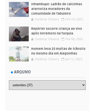
Inhambupe: Ladrão de calcinhas
aterroriza moradores da
comunidade de Tabuleiro
Oedimar Oliveira
FeV 24, 2023
Repórter socorre criança ao vivo
após terremoto na Turquia.
Oedimar Oliveira
FeV 06, 2023
Homem leva 25 multas de trânsito
no mesmo dia em Alagoinhas
Oedimar Oliveira
Jan 12, 2023
ARQUIVO