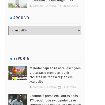
no mesmo dia em Alagoinhas
Oedimar Oliveira
Jan 12, 2023
ARQUIVO
ESPORTE
5º Pedal Caju 2026 abre inscrições
gratuitas e promete reunir
ciclistas de toda a região em
Acajutiba
Oedimar Oliveira
Jul 20, 2026
Robinho é preso em Santos após
STJ decidir que ex-jogador deve
cumprir pena por estupro no Brasil