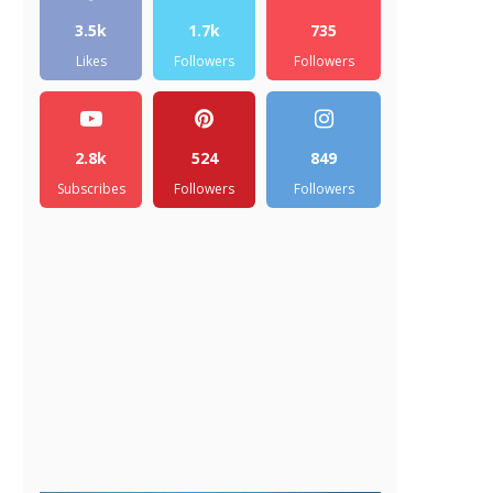
3.5k
1.7k
735
Likes
Followers
Followers
2.8k
524
849
Subscribes
Followers
Followers