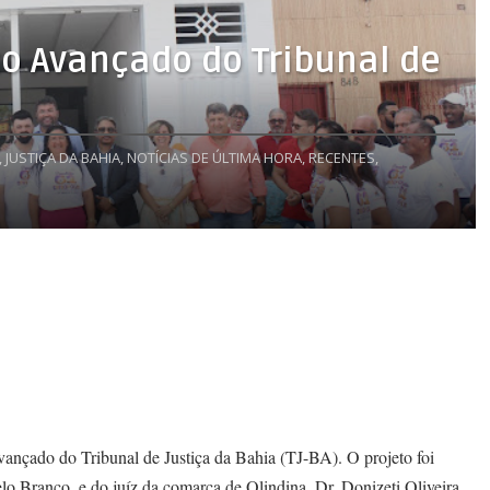
to Avançado do Tribunal de
,
JUSTIÇA DA BAHIA,
NOTÍCIAS DE ÚLTIMA HORA,
RECENTES,
ançado do Tribunal de Justiça da Bahia (TJ-BA). O projeto foi
lo Branco, e do juíz da comarca de Olindina, Dr. Donizeti Oliveira.