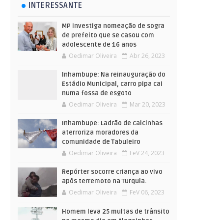
INTERESSANTE
MP investiga nomeação de sogra
de prefeito que se casou com
adolescente de 16 anos
Oedimar Oliveira
Abr 26, 2023
Inhambupe: Na reinauguração do
Estádio Municipal, carro pipa cai
numa fossa de esgoto
Oedimar Oliveira
Mar 20, 2023
Inhambupe: Ladrão de calcinhas
aterroriza moradores da
comunidade de Tabuleiro
Oedimar Oliveira
FeV 24, 2023
Repórter socorre criança ao vivo
após terremoto na Turquia.
Oedimar Oliveira
FeV 06, 2023
Homem leva 25 multas de trânsito