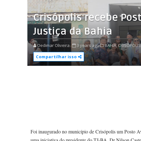
Crisópolis recebe Pos
Justiça da Bahia
Oedimar Oliveira
3 years ago
BAHIA,
CRISÓPOLIS
Compartilhar isso
Foi inaugurado no município de Crisópolis um Posto Av
uma iniciativa do presidente do TJ-BA, Dr Nilson Caste