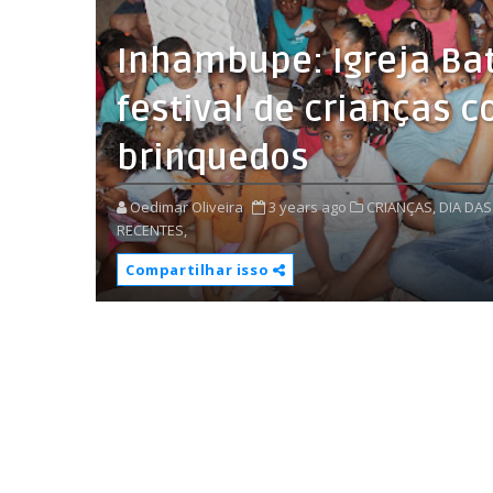
Inhambupe: Igreja Bati
festival de crianças 
brinquedos
Oedimar Oliveira
3 years ago
CRIANÇAS,
DIA DAS
RECENTES,
Compartilhar isso