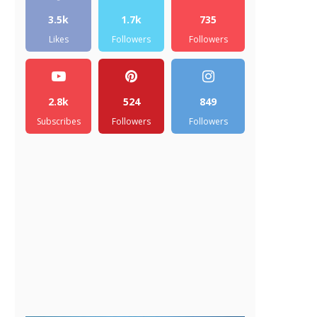
3.5k
1.7k
735
Likes
Followers
Followers
2.8k
524
849
Subscribes
Followers
Followers