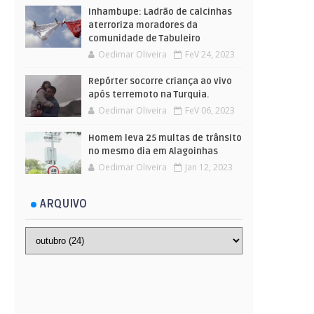
Inhambupe: Ladrão de calcinhas
aterroriza moradores da
comunidade de Tabuleiro
Oedimar Oliveira
FeV 24, 2023
Repórter socorre criança ao vivo
após terremoto na Turquia.
Oedimar Oliveira
FeV 06, 2023
Homem leva 25 multas de trânsito
no mesmo dia em Alagoinhas
Oedimar Oliveira
Jan 12, 2023
ARQUIVO