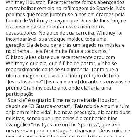
Whitney Houston. Recentemente fomos abençoados
em trabalhar com ela na refilmagem de Sparkle. Nós
pedimos que todos juntem-se a nós em orações pela
família de Whitney e peçam que Deus dê-lhes força e
os console para enfrentar esses momentos
devastadores. No ápice de sua carreira, Whitney foi
incomparável, sua voz que moldou toda uma
geração. Ela deixou para trás um legado na música e
no cinema …. ela fará muita falta a todos nós. ”
O bispo Jakes disse que recentemente orou com
Whitney e que ela, que é filha de pastor, vinha se
reaproximando da fé de sua infância. Tanto que a
última imagem dela viva é a interpretação do hino
“Jesus loves me” [Jesus me ama] durante os ensaios do
prêmio Grammy deste ano, onde ela faria uma
participação.
“Sparkle” é o quarto filme na carreira de Houston,
depois de “O Guarda-costas”, “Falando de Amor” e “Um
anjo em minha vida”. Na nova produção, ela canta duas
músicas, sendo que uma delas é o conhecido hino
evangélico “His Eyes are on the Sparrow”, que tem
uma versão para o português chamada “Deus cuida de
mim” A canção inédita fará parte da trilha sonora no