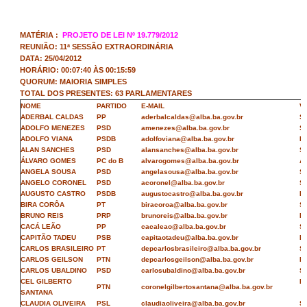
MATÉRIA :
PROJETO DE LEI Nº 19.779/2012
REUNIÃO: 11ª SESSÃO EXTRAORDINÁRIA
DATA: 25/04/2012
HORÁRIO: 00:07:40 ÀS 00:15:59
QUORUM: MAIORIA SIMPLES
TOTAL DOS PRESENTES: 63 PARLAMENTARES
NOME
PARTIDO
E-MAIL
V
ADERBAL CALDAS
PP
aderbalcaldas@alba.ba.gov.br
S
ADOLFO MENEZES
PSD
amenezes@alba.ba.gov.br
S
ADOLFO VIANA
PSDB
adolfoviana@alba.ba.gov.br
N
ALAN SANCHES
PSD
alansanches@alba.ba.gov.br
S
ÁLVARO GOMES
PC do B
alvarogomes@alba.ba.gov.br
A
ANGELA SOUSA
PSD
angelasousa@alba.ba.gov.br
S
ANGELO CORONEL
PSD
acoronel@alba.ba.gov.br
S
AUGUSTO CASTRO
PSDB
augustocastro@alba.ba.gov.br
N
BIRA CORÔA
PT
biracoroa@alba.ba.gov.br
S
BRUNO REIS
PRP
brunoreis@alba.ba.gov.br
N
CACÁ LEÃO
PP
cacaleao@alba.ba.gov.br
S
CAPITÃO TADEU
PSB
capitaotadeu@alba.ba.gov.br
N
CARLOS BRASILEIRO
PT
depcarlosbrasileiro@alba.ba.gov.br
S
CARLOS GEILSON
PTN
depcarlosgeilson@alba.ba.gov.br
N
CARLOS UBALDINO
PSD
carlosubaldino@alba.ba.gov.br
S
CEL GILBERTO
N
PTN
coronelgilbertosantana@alba.ba.gov.br
SANTANA
CLAUDIA OLIVEIRA
PSL
claudiaoliveira@alba.ba.gov.br
S