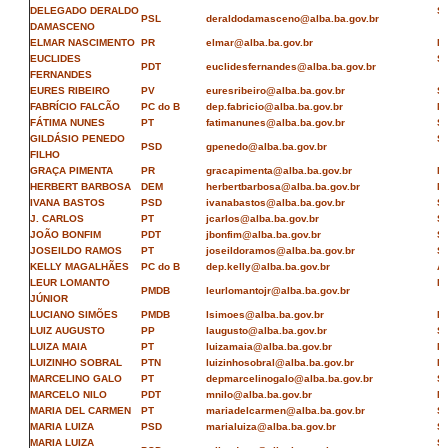
DELEGADO DERALDO
S
PSL
deraldodamasceno@alba.ba.gov.br
DAMASCENO
ELMAR NASCIMENTO
PR
elmar@alba.ba.gov.br
N
EUCLIDES
S
PDT
euclidesfernandes@alba.ba.gov.br
FERNANDES
EURES RIBEIRO
PV
euresribeiro@alba.ba.gov.br
S
FABRÍCIO FALCÃO
PC do B
dep.fabricio@alba.ba.gov.br
N
FÁTIMA NUNES
PT
fatimanunes@alba.ba.gov.br
S
GILDÁSIO PENEDO
S
PSD
gpenedo@alba.ba.gov.br
FILHO
GRAÇA PIMENTA
PR
gracapimenta@alba.ba.gov.br
N
HERBERT BARBOSA
DEM
herbertbarbosa@alba.ba.gov.br
N
IVANA BASTOS
PSD
ivanabastos@alba.ba.gov.br
S
J. CARLOS
PT
jcarlos@alba.ba.gov.br
S
JOÃO BONFIM
PDT
jbonfim@alba.ba.gov.br
S
JOSEILDO RAMOS
PT
joseildoramos@alba.ba.gov.br
S
KELLY MAGALHÃES
PC do B
dep.kelly@alba.ba.gov.br
A
LEUR LOMANTO
N
PMDB
leurlomantojr@alba.ba.gov.br
JÚNIOR
LUCIANO SIMÕES
PMDB
lsimoes@alba.ba.gov.br
N
LUIZ AUGUSTO
PP
laugusto@alba.ba.gov.br
S
LUIZA MAIA
PT
luizamaia@alba.ba.gov.br
N
LUIZINHO SOBRAL
PTN
luizinhosobral@alba.ba.gov.br
N
MARCELINO GALO
PT
depmarcelinogalo@alba.ba.gov.br
S
MARCELO NILO
PDT
mnilo@alba.ba.gov.br
N
MARIA DEL CARMEN
PT
mariadelcarmen@alba.ba.gov.br
S
MARIA LUIZA
PSD
marialuiza@alba.ba.gov.br
S
MARIA LUIZA
S