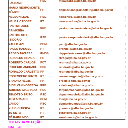
PSD
mllaudano@alba.ba.gov.br
LAUDANO
MÁRIO NEGROMONTE
S
PP
depmarionegromontejr@alba.ba.gov.br
JÚNIOR
NELSON LEAL
PSL
nelsonleal@alba.ba.gov.br
S
NEUSA CADORE
PT
neusacadore@alba.ba.gov.br
S
PASTOR JOSÉ
N
PRB
pastorjosedearimateia@alba.ba.gov.br
ARIMATÉIA
PASTOR SGT
S
PSB
pastorsargentoisidorio@alba.ba.gov.br
ISIDÓRIO
PAULO AZI
DEM
pazi@alba.ba.gov.br
N
PAULO RANGEL
PT
prangel@alba.ba.gov.br
S
PEDRO TAVARES
PMDB
deppedrotavares@alba.ba.gov.br
N
REINALDO BRAGA
PR
rbraga@alba.ba.gov.br
N
ROBERTO CARLOS
PDT
rcarlos@alba.ba.gov.br
N
ROGÉRIO ANDRADE
PSD
randrade@alba.ba.gov.br
S
RONALDO CARLETTO
PP
rcarletto@alba.ba.gov.br
S
ROSEMBERG PINTO
PT
rosembergpinto@alba.ba.gov.br
N
SANDRO RÉGIS
PR
sregis@alba.ba.gov.br
N
SIDELVAN NOBREGA
PRB
sidelvan@alba.ba.gov.br
S
TARGINO MACHADO
PSC
targinomachado@alba.ba.gov.br
N
TEMÓTEO BRITO
PSD
deptemoteobrito@alba.ba.gov.br
N
TOM ARAUJO
DEM
tom@alba.ba.gov.br
N
VANDO
PSC
deputadovando@alba.ba.gov.br
N
YULO OITICICA
PT
ypereira@alba.ba.gov.br
S
ZÉ NETO
PT
zeneto@alba.ba.gov.br
S
ZÉ RAIMUNDO
PT
zeraimundo@alba.ba.gov.br
S
TOTAIS DA VOTAÇÃO
SIM – 33