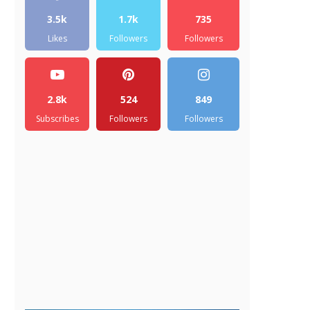
3.5k
1.7k
735
Likes
Followers
Followers
2.8k
524
849
Subscribes
Followers
Followers