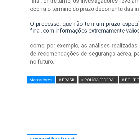
final. Entretanto, os investigadores revel
ocorra o término do prazo decorrente das i
O processo, que não tem um prazo específic
final, com informações extremamente valio
como, por exemplo, as análises realizadas,
de recomendações de segurança aérea, par
no futuro.
Marcadores
# BRASIL
# POLÍCIA FEDERAL
# POLÍTI