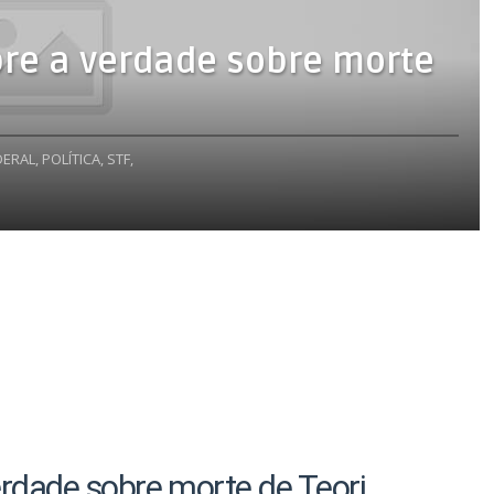
bre a verdade sobre morte
DERAL,
POLÍTICA,
STF,
erdade sobre morte de Teori