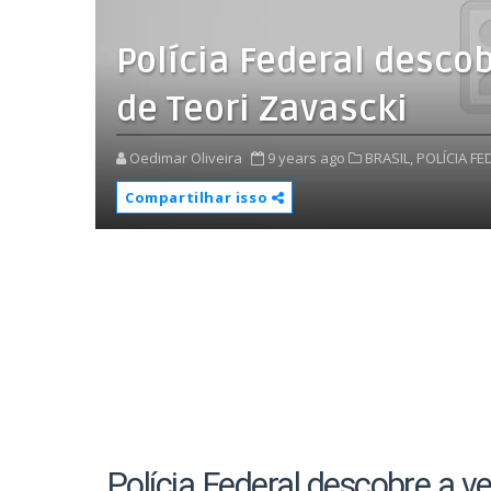
Polícia Federal desco
de Teori Zavascki
Oedimar Oliveira
9 years ago
BRASIL,
POLÍCIA FE
Compartilhar isso
Polícia Federal descobre a v