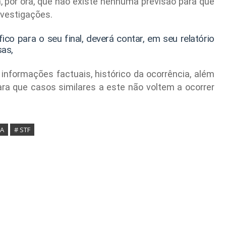
am, por ora, que não existe nenhuma previsão para que
nvestigações.
o para o seu final, deverá contar, em seu relatório
sas,
 informações factuais, histórico da ocorrência, além
a que casos similares a este não voltem a ocorrer
CA
# STF