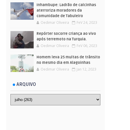
Inhambupe: Ladrão de calcinhas
aterroriza moradores da
comunidade de Tabuleiro
Oedimar Oliveira
FeV 24, 2023
Repórter socorre criança ao vivo
após terremoto na Turquia.
Oedimar Oliveira
FeV 06, 2023
Homem leva 25 multas de trânsito
no mesmo dia em Alagoinhas
Oedimar Oliveira
Jan 12, 2023
ARQUIVO