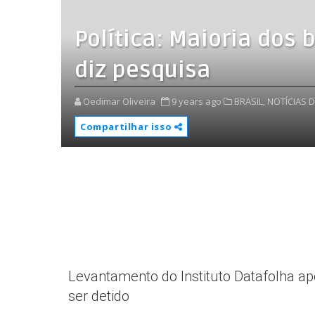
Política: Maioria dos 
diz pesquisa
Oedimar Oliveira
9 years ago
BRASIL,
NOTÍCIAS D
Compartilhar isso
Levantamento do Instituto Datafolha a
ser detido