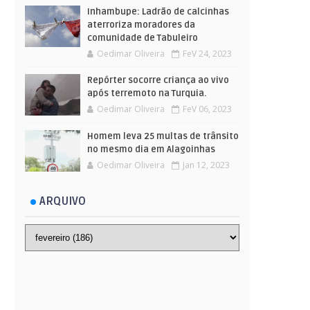
Inhambupe: Ladrão de calcinhas
aterroriza moradores da
comunidade de Tabuleiro
Oedimar Oliveira
FeV 24, 2023
Repórter socorre criança ao vivo
após terremoto na Turquia.
Oedimar Oliveira
FeV 06, 2023
Homem leva 25 multas de trânsito
no mesmo dia em Alagoinhas
Oedimar Oliveira
Jan 12, 2023
ARQUIVO