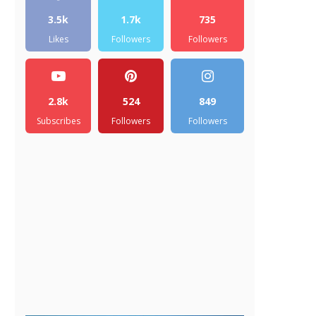
3.5k
1.7k
735
Likes
Followers
Followers
2.8k
524
849
Subscribes
Followers
Followers