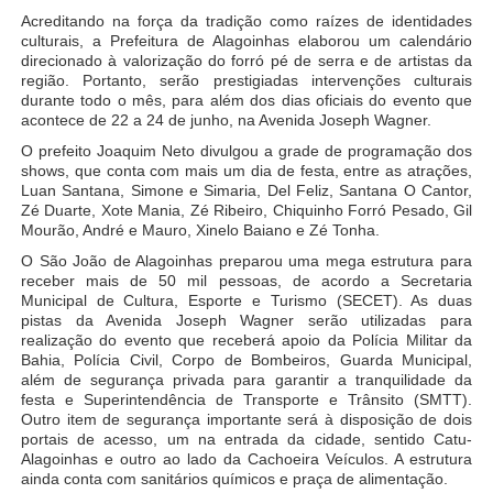
Acreditando na força da tradição como raízes de identidades
culturais, a Prefeitura de Alagoinhas elaborou um calendário
direcionado à valorização do forró pé de serra e de artistas da
região. Portanto, serão prestigiadas intervenções culturais
durante todo o mês, para além dos dias oficiais do evento que
acontece de 22 a 24 de junho, na Avenida Joseph Wagner.
O prefeito Joaquim Neto divulgou a grade de programação dos
shows, que conta com mais um dia de festa, entre as atrações,
Luan Santana, Simone e Simaria, Del Feliz, Santana O Cantor,
Zé Duarte, Xote Mania, Zé Ribeiro, Chiquinho Forró Pesado, Gil
Mourão, André e Mauro, Xinelo Baiano e Zé Tonha.
O São João de Alagoinhas preparou uma mega estrutura para
receber mais de 50 mil pessoas, de acordo a Secretaria
Municipal de Cultura, Esporte e Turismo (SECET). As duas
pistas da Avenida Joseph Wagner serão utilizadas para
realização do evento que receberá apoio da Polícia Militar da
Bahia, Polícia Civil, Corpo de Bombeiros, Guarda Municipal,
além de segurança privada para garantir a tranquilidade da
festa e Superintendência de Transporte e Trânsito (SMTT).
Outro item de segurança importante será à disposição de dois
portais de acesso, um na entrada da cidade, sentido Catu-
Alagoinhas e outro ao lado da Cachoeira Veículos. A estrutura
ainda conta com sanitários químicos e praça de alimentação.