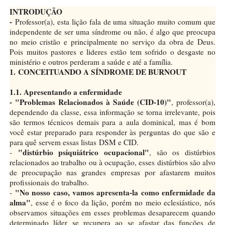
INTRODUÇÃO
-
Professor(a), esta lição fala de uma situação muito comum que
independente de ser uma síndrome ou não, é algo que preocupa
no meio cristão e principalmente no serviço da obra de Deus.
Pois muitos pastores e lideres estão tem sofrido o desgaste no
ministério e outros perderam a saúde e até a família.
1.
CONCEITUANDO A SÍNDROME DE BURNOUT
1.1. Apresentando a enfermidade
- "Problemas Relacionados à Saúde (CID-10)"
, professor(a),
dependendo da classe, essa informação se torna irrelevante, pois
são termos técnicos demais para a aula dominical, mas é bom
você estar preparado para responder às perguntas do que são e
para quê servem essas listas
DSM e CID.
"distúrbio psiquiátrico ocupacional"
-
, são os distúrbios
relacionados ao trabalho ou à ocupação, esses distúrbios são alvo
de preocupação nas grandes empresas por afastarem muitos
profissionais do trabalho.
"No nosso caso, vamos apresenta-la como enfermidade da
-
alma"
, esse é o foco da lição, porém no meio eclesiástico, nós
observamos situações em esses problemas desaparecem quando
determinado líder se recupera ao se afastar das funções de