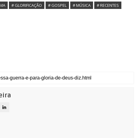
AMA
# GLORIFICAÇÃO
# GOSPEL
# MÚSICA
# RECENTES
eira