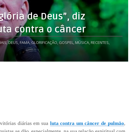
glória de Deus”, diz
uta contra o câncer
AIS,
DEUS,
FAMA,
GLORIFICAÇÃO,
GOSPEL,
MÚSICA,
RECENTES,
vitórias diárias em sua
luta contra um câncer de pulmão
,
uistas se dão, especialmente, na sua relação espiritual com