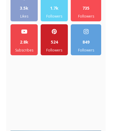
3.5k
1.7k
735
Likes
Followers
Followers
2.8k
524
849
Subscribes
Followers
Followers