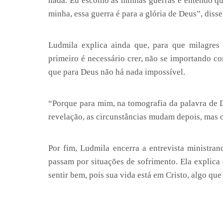
nada. Eu escolho as minhas guerras e entendo qu
minha, essa guerra é para a glória de Deus”, disse
Ludmila explica ainda que, para que milagres
primeiro é necessário crer, não se importando c
que para Deus não há nada impossível.
“Porque para mim, na tomografia da palavra de 
revelação, as circunstâncias mudam depois, mas o
Por fim, Ludmila encerra a entrevista ministra
passam por situações de sofrimento. Ela explica
sentir bem, pois sua vida está em Cristo, algo qu