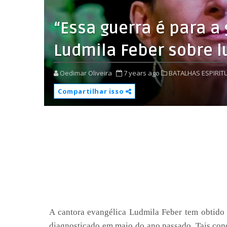
“Essa guerra é para a 
Ludmila Feber sobre l
Oedimar Oliveira
7 years ago
BATALHAS ESPIRITU
Compartilhar isso
A cantora evangélica Ludmila Feber tem obtido 
diagnosticado em maio do ano passado. Tais conq