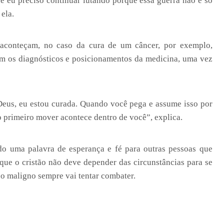
e eu preciso continuar lutando porque essa guerra não é só
 ela.
 aconteçam, no caso da cura de um câncer, por exemplo,
om os diagnósticos e posicionamentos da medicina, uma vez
Deus, eu estou curada. Quando você pega e assume isso por
 primeiro mover acontece dentro de você”, explica.
ndo uma palavra de esperança e fé para outras pessoas que
 que o cristão não deve depender das circunstâncias para se
e o maligno sempre vai tentar combater.