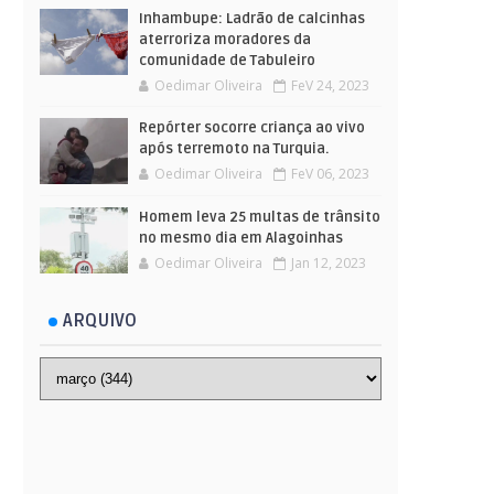
Inhambupe: Ladrão de calcinhas
aterroriza moradores da
comunidade de Tabuleiro
Oedimar Oliveira
FeV 24, 2023
Repórter socorre criança ao vivo
após terremoto na Turquia.
Oedimar Oliveira
FeV 06, 2023
Homem leva 25 multas de trânsito
no mesmo dia em Alagoinhas
Oedimar Oliveira
Jan 12, 2023
ARQUIVO