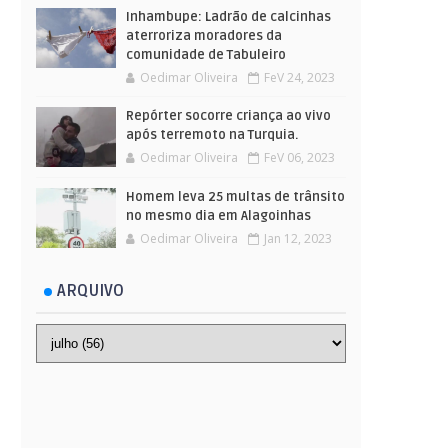
Inhambupe: Ladrão de calcinhas
aterroriza moradores da
comunidade de Tabuleiro
Oedimar Oliveira
FeV 24, 2023
Repórter socorre criança ao vivo
após terremoto na Turquia.
Oedimar Oliveira
FeV 06, 2023
Homem leva 25 multas de trânsito
no mesmo dia em Alagoinhas
Oedimar Oliveira
Jan 12, 2023
ARQUIVO