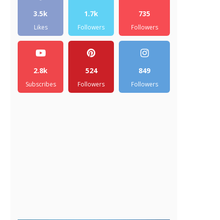
3.5k
1.7k
735
Likes
Followers
Followers
2.8k
524
849
Subscribes
Followers
Followers