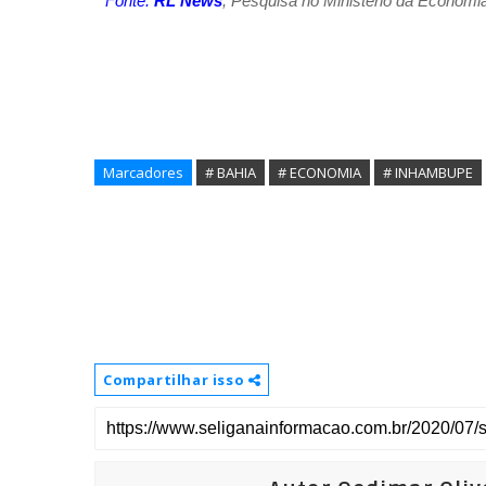
Fonte:
RL News
,
Pesquisa no Ministério da Economi
Marcadores
# BAHIA
# ECONOMIA
# INHAMBUPE
Compartilhar isso