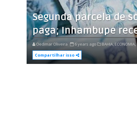
Segunda parcela de so
paga; Inhambupe rece
Oedimar Oliveira
6 years ago
BAHIA,
ECONOMIA,
Compartilhar isso