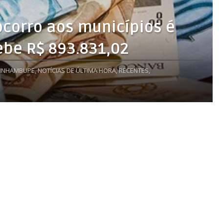
corro aos municípios é
be R$ 893.831,02
INHAMBUPE,
NOTÍCIAS DE ÚLTIMA HORA,
RECENTES,