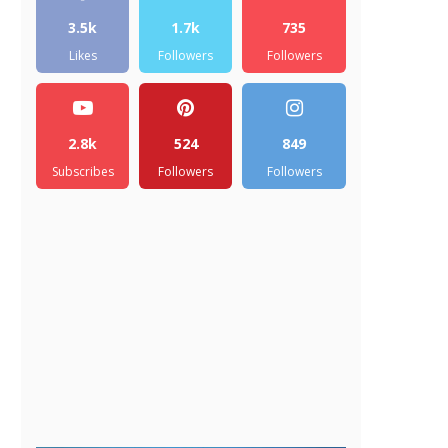
3.5k
1.7k
735
Likes
Followers
Followers
2.8k
524
849
Subscribes
Followers
Followers