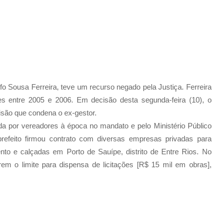
lfo Sousa Ferreira, teve um recurso negado pela Justiça. Ferreira
es entre 2005 e 2006. Em decisão desta segunda-feira (10), o
isão que condena o ex-gestor.
da por vereadores à época no mandato e pelo Ministério Público
efeito firmou contrato com diversas empresas privadas para
to e calçadas em Porto de Sauípe, distrito de Entre Rios. No
rem o limite para dispensa de licitações [R$ 15 mil em obras],