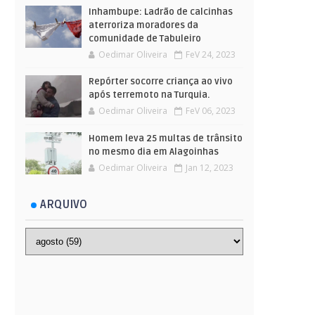
Inhambupe: Ladrão de calcinhas
aterroriza moradores da
comunidade de Tabuleiro
Oedimar Oliveira
FeV 24, 2023
Repórter socorre criança ao vivo
após terremoto na Turquia.
Oedimar Oliveira
FeV 06, 2023
Homem leva 25 multas de trânsito
no mesmo dia em Alagoinhas
Oedimar Oliveira
Jan 12, 2023
ARQUIVO