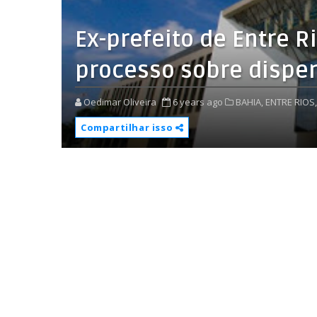
Ex-prefeito de Entre 
processo sobre dispen
Oedimar Oliveira
6 years ago
BAHIA,
ENTRE RIOS,
Compartilhar isso