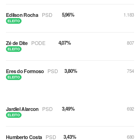
5,96%
Edilson Rocha
PSD
1.183
ELEITO
4,07%
Zé de Dite
PODE
807
ELEITO
3,80%
Eres do Formoso
PSD
754
ELEITO
3,49%
Jardiel Alarcon
PSD
692
ELEITO
3,43%
Humberto Costa
PSD
680