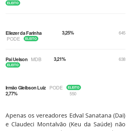
ELEITO
3,25%
Eliezer da Farinha
645
PODE
ELEITO
3,21%
Pai Uelson
MDB
638
ELEITO
Irmão Gleibson Luiz
PODE
ELEITO
2,77%
550
Apenas os vereadores Edval Sanatana (Dai)
e Claudeci Montalvão (Keu da Saúde) não