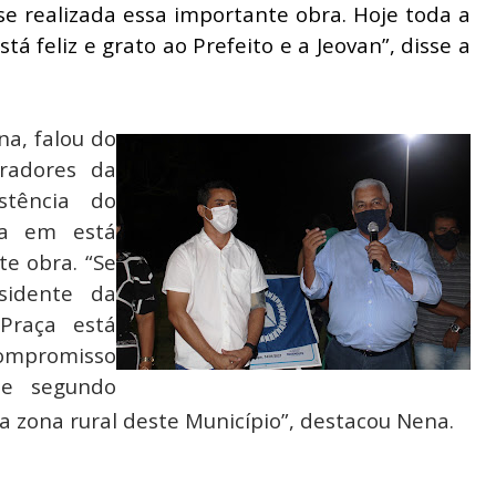
se realizada essa importante obra. Hoje toda a
á feliz e grato ao Prefeito e a Jeovan”, disse a
a, falou do
radores da
stência do
ra em está
te obra. “Se
sidente da
 Praça está
compromisso
se segundo
 zona rural deste Município”, destacou Nena.