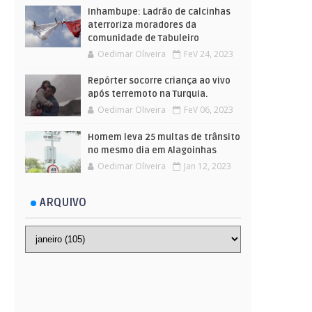
Inhambupe: Ladrão de calcinhas
aterroriza moradores da
comunidade de Tabuleiro
Oedimar Oliveira
FeV 24, 2023
Repórter socorre criança ao vivo
após terremoto na Turquia.
Oedimar Oliveira
FeV 06, 2023
Homem leva 25 multas de trânsito
no mesmo dia em Alagoinhas
Oedimar Oliveira
Jan 12, 2023
ARQUIVO