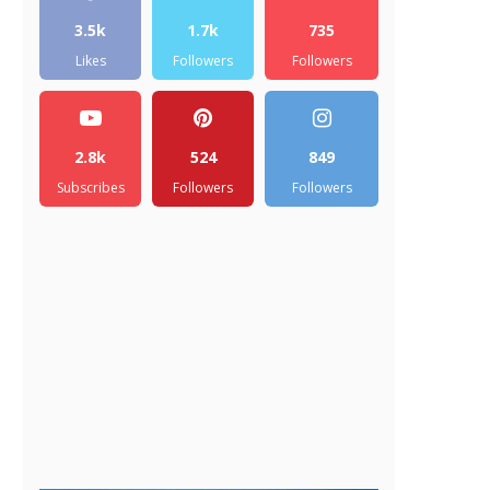
3.5k
1.7k
735
Likes
Followers
Followers
2.8k
524
849
Subscribes
Followers
Followers