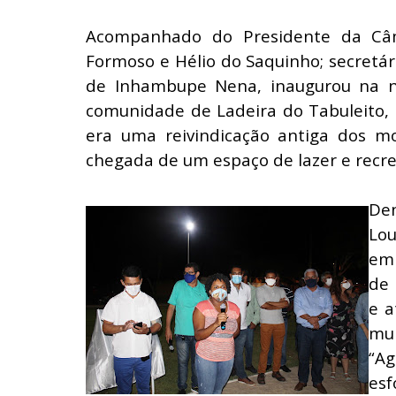
Acompanhado do Presidente da Câma
Formoso e Hélio do Saquinho; secretári
de Inhambupe Nena, inaugurou na no
comunidade de Ladeira do Tabuleito,
era uma reivindicação antiga dos 
chegada de um espaço de lazer e recrea
De
Lo
emp
de 
e a
mui
“Ag
esf