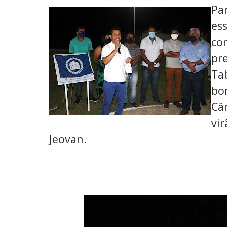
Pa
es
co
pr
Ta
bo
Câ
vi
Jeovan.