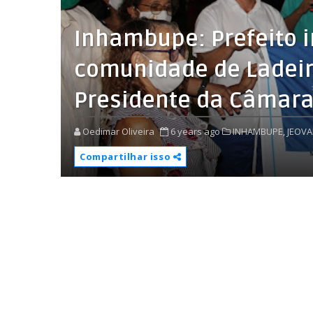
Inhambupe: Prefeito 
comunidade de Ladeir
Presidente da Câmara
Oedimar Oliveira
6 years ago
INHAMBUPE,
JEOVA
Compartilhar isso