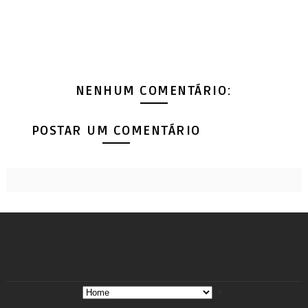
NENHUM COMENTÁRIO:
POSTAR UM COMENTÁRIO
Casa de venda de fogos de artifício explode e d
Fonte: G1
▼