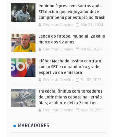
Robinho é preso em Santos após
STJ decidir que ex-jogador deve
cumprir pena por estupro no Brasil
Oedimar Oliveira
Mar 21, 2024
Lenda do futebol mundial, Zagallo
morre aos 92 anos
Oedimar Oliveira
Jan 06, 2024
Cléber Machado assina contrato
com o SBT e comandará a grade
esportiva da emissora
Oedimar Oliveira
Set 02, 2023
Tragédia: Ônibus com torcedores
do Corinthians capota na Fernão
Dias; acidente deixa 7 mortos
Oedimar Oliveira
Ago 20, 2023
MARCADORES