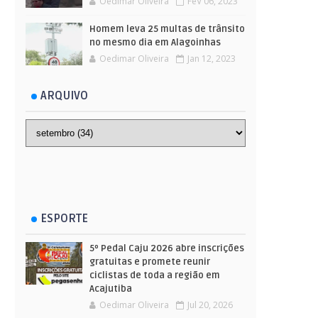
Oedimar Oliveira
FeV 06, 2023
Homem leva 25 multas de trânsito
no mesmo dia em Alagoinhas
Oedimar Oliveira
Jan 12, 2023
ARQUIVO
ESPORTE
5º Pedal Caju 2026 abre inscrições
gratuitas e promete reunir
ciclistas de toda a região em
Acajutiba
Oedimar Oliveira
Jul 20, 2026