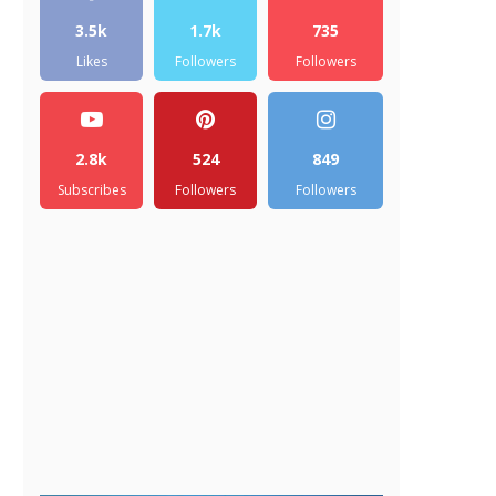
3.5k
1.7k
735
Likes
Followers
Followers
2.8k
524
849
Subscribes
Followers
Followers