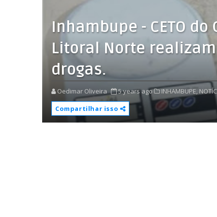
Inhambupe - CETO do 
Litoral Norte realizam
drogas.
Oedimar Oliveira
5 years ago
INHAMBUPE,
NOTÍC
Compartilhar isso