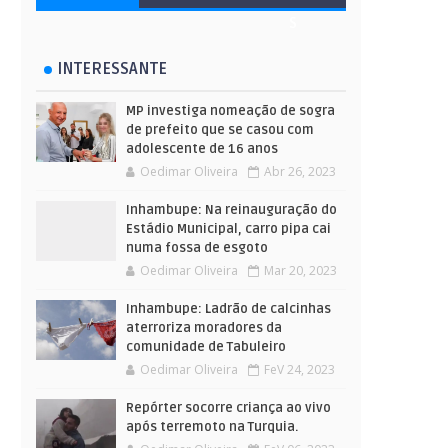
S
INTERESSANTE
MP investiga nomeação de sogra
de prefeito que se casou com
adolescente de 16 anos
Oedimar Oliveira
Abr 26, 2023
Inhambupe: Na reinauguração do
Estádio Municipal, carro pipa cai
numa fossa de esgoto
Oedimar Oliveira
Mar 20, 2023
Inhambupe: Ladrão de calcinhas
aterroriza moradores da
comunidade de Tabuleiro
Oedimar Oliveira
FeV 24, 2023
Repórter socorre criança ao vivo
após terremoto na Turquia.