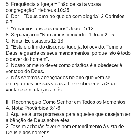
5. Frequência a Igreja = "não deixai a vossa
congregação" Hebreus 10:25
6. Dar = "Deus ama ao que dá com alegria" 2 Coríntios
9:7
7. "Amai-vos uns aos outros" João 15:12
8. Separação = "Não ameis o mundo" 1 João 2:15
C. Nota: Eclesiastes 12:13
1. "Este é o fim do discurso; tudo já foi ouvido: Teme a
Deus, e guarda os seus mandamentos; porque isto é todo
o dever do homem”.
2. Nosso primeiro dever como cristãos é a obedecer à
vontade de Deus.
3. Nós seremos abençoados no ano que vem se
entregarmos nossas vidas a Ele e obedecer a Sua
vontade em relação a nós.
III. Reconheça-o Como Senhor em Todos os Momentos.
A. Nota: Provérbios 3:4-6
1. Aqui está uma promessa para aqueles que desejam ter
a bênção de Deus sobre eles.
2. "assim acharás favor e bom entendimento à vista de
Deus e dos homens"