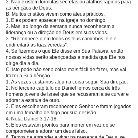
3. Não existem fórmulas secretas ou atalhos rápidos para
as bênçãos de Deus.
B. Muitos cristãos vivem como ateus práticos.
1. Eles podem aparecer na igreja no domingo.
2. Mas, ao longo da semana nunca reconhecem a
liderança ou a direção de Deus em suas vidas.
3. "Reconhece-o em todos os teus caminhos, e ele
endireitará as tuas veredas”.
4. Se fizermos o que Ele disse em Sua Palavra, então
nossas vidas serão abençoadas a medida que Ele nos
dirige dia a dia.
C. Isto pode não ser a coisa mais fácil de fazer, mas vai
trazer a Sua bênção.
1. Às vezes custa-nos alguma coisa seguir Sua direção.
2. No terceiro capítulo de Daniel lemos cerca de três
homens jovens de Israel que se recusaram a se curvar e
adorar a estátua de ouro.
3. Eles escolheram reconhecer o Senhor e foram jogados
em uma fornalha de fogo por sua decisão.
4. Nota: Daniel 3:17-18
5. Eles estavam prontos para morrer em vez de se
comprometer e adorar um deus falso.
6. Temos de aprender a viver na presença de Deus, se