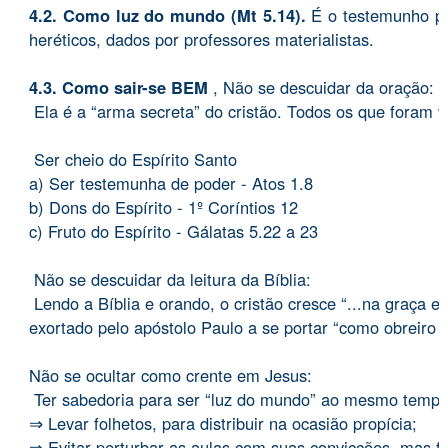
4.2. Como luz do mundo (Mt 5.14).
É o testemunho pa
heréticos, dados por professores materialistas.
4.3. Como sair-se BEM
,
Não se descuidar da oração:
Ela é a “arma secreta” do cristão. Todos os que foram v
Ser cheio do Espírito Santo
a) Ser testemunha de poder - Atos 1.8
b) Dons do Espírito - 1º Coríntios 12
c) Fruto do Espírito - Gálatas 5.22 a 23
Não se descuidar da leitura da Bíblia:
Lendo a Bíblia e orando, o cristão cresce “...na graça 
exortado pelo apóstolo Paulo a se portar “como obreiro
Não se ocultar como crente em Jesus:
Ter sabedoria para ser “luz do mundo” ao mesmo tempo q
⇒ Levar folhetos, para distribuir na ocasião propícia;
⇒ Evitar perturbar as aulas com suas convicções, mas fa