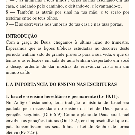
casa, e andando pelo caminho, e deitando-te, e levantando-te.
8 — Também as atarás por sinal na tua mão, e te serão por
testeiras entre os teus olhos.
9 — E as escreverás nos umbrais de tua casa e nas tuas portas.
INTRODUÇÃO
Com a graça de Deus, chegamos à última lição do trimestre.
Esperamos que as lições bíblicas estudadas no decorrer deste
período tenham sido de grande proveito para a sua vida, e que os
temas e as reflexões em sala de aula tenham despertado em você
o desejo ardente de dar mostras da relevância cristã em um
mundo caído.
I. A IMPORTÂNCIA DO ENSINO NAS ESCRITURAS
1. Israel e o ensino hereditário e permanente (Lv 10.11).
No Antigo Testamento, toda tradição e história de Israel era
pautada pela necessidade do ensino da Lei de Deus para as
gerações seguintes (Dt 6.6-9). Como o plano de Deus para Israel
envolvia as gerações futuras (Gn 12.2), era imprescindível que os
pais transmitissem aos seus filhos a Lei do Senhor de forma
efetiva (Pv 22.6).