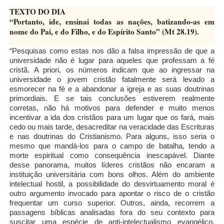
TEXTO DO DIA
“Portanto, ide, ensinai todas as nações, batizando-as em
nome do Pai, e do Filho, e do Espírito Santo” (Mt 28.19).
“Pesquisas como estas nos dão a falsa impressão de que a
universidade não é lugar para aqueles que professam a fé
cristã. A priori, os números indicam que ao ingressar na
universidade o jovem cristão fatalmente será levado a
esmorecer na fé e a abandonar a igreja e as suas doutrinas
primordiais. E se tais conclusões estiverem realmente
corretas, não há motivos para defender e muito menos
incentivar a ida dos cristãos para um lugar que os fará, mais
cedo ou mais tarde, desacreditar na veracidade das Escrituras
e nas doutrinas do Cristianismo. Para alguns, isso seria o
mesmo que mandá-los para o campo de batalha, tendo a
morte espiritual como consequência inescapável. Diante
desse panorama, muitos líderes cristãos não encaram a
instituição universitária com bons olhos. Além do ambiente
intelectual hostil, a possibilidade do desvirtuamento moral é
outro argumento invocado para apontar o risco de o cristão
frequentar um curso superior. Outros, ainda, recorrem a
passagens bíblicas analisadas fora do seu contexto para
suscitar uma espécie de anti-intelectualismo evangélico,