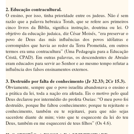
2. Educação contracultural.
O ensino, por isso, tinha prioridade entre os judeus. Não é sem
razão que a palavra hebraica Torah, que se refere aos primeiros
cinco livros da Bíblia, significa instrução, doutrina ou lei. O
objetivo da educação judaica, diz César Moisés, “era preservar o
povo de Deus das más influências dos povos idólatras e
corrompidos que havia ao redor da Terra Prometida, em outros
termos era uma contracultura” (Uma Pedagogia para a Educação
Cristã, CPAD). Em outras palavras, os descendentes de Abraão
eram educados para servir ao Senhor e ao mesmo tempo refutar a
influência dos falsos ensinamentos externos.
3. Destruído por falta de conhecimento (Jr 32.33; 2Cr 15.3).
Obviamente, sempre que o povo israelita abandonava o ensino e
a prática da lei, toda a nação era afetada. Eis o motivo pelo qual
Deus declarou por intermédio do profeta Oseias: “O meu povo foi
destruído, porque lhe faltou conhecimento; porque tu rejeitaste o
conhecimento, também eu te rejeitarei, para que não sejas
sacerdote diante de mim; visto que te esqueceste da lei do teu
Deus, também eu me esquecerei de teus filhos” (Os 4.6).