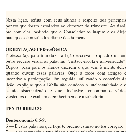
Nesta lição, reflita com seus alunos a respeito dos principais
pontos que foram estudados no decorrer do trimestre. Ao final,
ore com eles, pedindo que o Consolador os inspire e os dirija
para que sejam sal e luz diante dos homens!
ORIENTAÇÃO PEDAGÓGICA
Professor(a), para introduzir a lição escreva no quadro ou em
outro recurso visual as palavras “cristão, escola e universidade”.
Depois, peça para os alunos dizerem o que vem à mente deles
quando ouvem essas palavras. Ouça a todos com atenção e
incentive a participação. Em seguida, utilizando o conteúdo da
lição, explique que a Bíblia não condena a intelectualidade e o
estudo sistematizado e que, inclusive, encontramos vários
versículos que exaltam o conhecimento e a sabedoria.
TEXTO BÍBLICO
Deuteronômio 6.6-9.
6 — E estas palavras que hoje te ordeno estarão no teu coração;
7 — e as intimarás a teus filhos e delas falarás assentado em tua