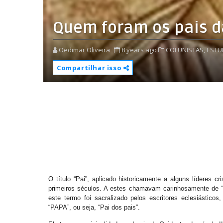
Quem foram os pais da
Oedimar Oliveira
8 years ago
COLUNISTAS,
ESTU
Compartilhar isso
O título “Pai”, aplicado historicamente a alguns líderes c
primeiros séculos. A estes chamavam carinhosamente de “P
este termo foi sacralizado pelos escritores eclesiásticos
“PAPA”, ou seja, “Pai dos pais”.