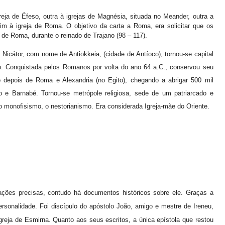
reja de Éfeso, outra à igrejas de Magnésia, situada no Meander, outra a
 fim à igreja de Roma. O objetivo da carta a Roma, era solicitar que os
de Roma, durante o reinado de Trajano (98 – 117).
 Nicátor, com nome de Antiokkeia, (cidade de Antíoco), tornou-se capital
co. Conquistada pelos Romanos por volta do ano 64 a.C., conservou seu
io depois de Roma e Alexandria (no Egito), chegando a abrigar 500 mil
o e Barnabé. Tornou-se metrópole religiosa, sede de um patriarcado e
 o monofisismo, o nestorianismo. Era considerada Igreja-mãe do Oriente.
ações precisas, contudo há documentos históricos sobre ele. Graças a
rsonalidade. Foi discípulo do apóstolo João, amigo e mestre de Ireneu,
greja de Esmirna. Quanto aos seus escritos, a única epístola que restou