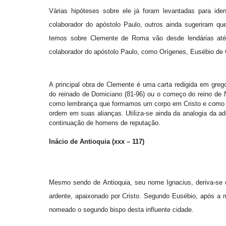
Várias hipóteses sobre ele já foram levantadas para ident
colaborador do apóstolo Paulo, outros ainda sugeriram q
temos sobre Clemente de Roma vão desde lendárias até t
colaborador do apóstolo Paulo, como Orígenes, Eusébio de Ce
A principal obra de Clemente é uma carta redigida em greg
do reinado de Domiciano (81-96) ou o começo do reino de N
como lembrança que formamos um corpo em Cristo e como ne
ordem em suas alianças. Utiliza-se ainda da analogia da ado
continuação de homens de reputação.
Inácio de Antioquia (xxx – 117)
Mesmo sendo de Antioquia, seu nome Ignacius, deriva-se d
ardente, apaixonado por Cristo. Segundo Eusébio, após a mo
nomeado o segundo bispo desta influente cidade.