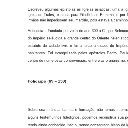
Escreveu algumas epístolas às Igrejas asiáticas: uma à ig
igreja de Trales, e ainda para Filadélfia e Esmirna, e por
irmãos não impedissem seu martírio, pois estava a caminho 
Antioquia – Fundada por volta do ano 300 a.C., por Seleuco
do império selêucida e grande centro do Oriente helenísti
estatuto de cidade livre e foi a terceira cidade do Impér
habitantes. Foi evangelizada pelos apóstolos Pedro, Paul
centro de numerosas controvérsias, entre elas o arianismo,
Policarpo (69 – 159)
Sobre sua infância, família e formação, não temos inform
alguns testemunhos fidedignos, podemos reconstruir sua pe
tendo ainda conhecido Inácio, sendo consagrado bispo da i