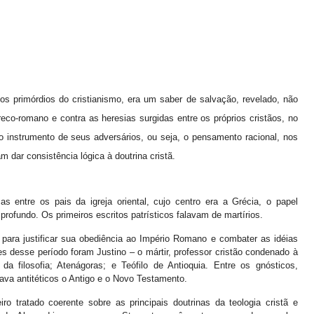
os primórdios do cristianismo, era um saber de salvação, revelado, não
reco-romano e contra as heresias surgidas entre os próprios cristãos, no
ao instrumento de seus adversários, ou seja, o pensamento racional, nos
m dar consistência lógica à doutrina cristã.
s entre os pais da igreja oriental, cujo centro era a Grécia, o papel
rofundo. Os primeiros escritos patrísticos falavam de martírios.
para justificar sua obediência ao Império Romano e combater as idéias
es desse período foram Justino – o mártir, professor cristão condenado à
 filosofia; Atenágoras; e Teófilo de Antioquia. Entre os gnósticos,
ava antitéticos o Antigo e o Novo Testamento.
ro tratado coerente sobre as principais doutrinas da teologia cristã e