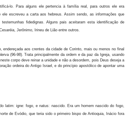
ificá-lo. Para alguns ele pertencia à família real, para outros ele era
ue ele escreveu a carta aos hebreus. Assim sendo, as informações que
estemunhas fidedignas. Alguns pais aceitaram esta identificação de
saréia, Jerônimo, Irineu de Lião entre outros.
o, endereçada aos crentes da cidade de Corinto, mais ou menos no final
erva (96-98). Trata principalmente da ordem e da paz da Igreja, usando
ste corpo deve reinar a unidade e não a desordem, pois Deus deseja a
ração ordeira do Antigo Israel, e do princípio apostólico de apontar uma
o latim: igne: fogo, e natus: nascido. Era um homem nascido do fogo,
rte de Evódio, que teria sido o primeiro bispo de Antioquia, Inácio fora