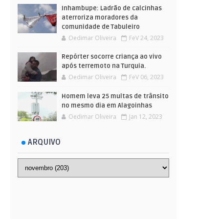
Inhambupe: Ladrão de calcinhas
aterroriza moradores da
comunidade de Tabuleiro
Oedimar Oliveira
FeV 24, 2023
Repórter socorre criança ao vivo
após terremoto na Turquia.
Oedimar Oliveira
FeV 06, 2023
Homem leva 25 multas de trânsito
no mesmo dia em Alagoinhas
Oedimar Oliveira
Jan 12, 2023
ARQUIVO