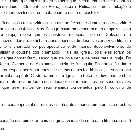
II. Os “Pais Apostólicos” foram homens que tiveram contato direto com os
 indivíduos – Clemente de Roma, Inácio e Policarpo – esta titulação é
l existem evidências de contato direto com os apóstolos.
, João, após ter servido ao seu mestre fielmente durante toda sua vida é
ssim a era apostólica. Mas Deus já havia preparado homens capazes para
a igreja, a obra que os apóstolos receberam de seu Salvador e a
ovos líderes que tinham a incumbência de desenvolver a vida litúrgica
nte é chamado de pós-apostólico é de intenso desenvolvimento do
lisar a doutrina dos chamados “Pais da igreja”, pois eles foram os
gia que construíram, sendo que até hoje serve de base para a Igreja. Do
ma, Clemente de Alexandria, Inácio de Antioquia, Policarpo, Justino o
oram os responsáveis por transmitir os ensinamentos bíblicos, merecem não
m pelo corpo de Cristo na terra – a Igreja. Entretanto, devemos lembrar
os e até mesmo foram considerados como heréticos por seus resvalos
, que teve muitos de seus ensinos condenados pelo II concílio de
m, embora haja também muitos escritos doutrinários em aramaico e outras
boração dos primeiros pais da igreja, veiculado em toda a literatura cristã
nto.