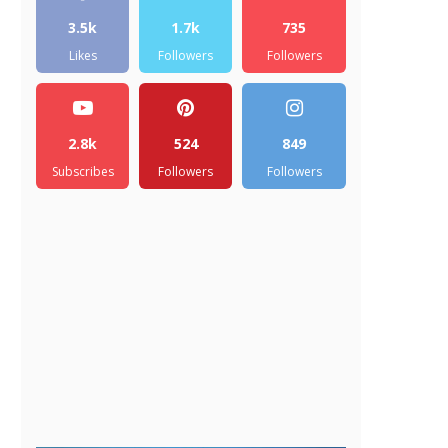
3.5k
1.7k
735
Likes
Followers
Followers
2.8k
524
849
Subscribes
Followers
Followers