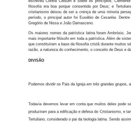
escreveu Contra Celsum e Sobre os princípios; Clement
filosofia era boa porque consentida por Deus; e Tertulian
cristianismo deixou de ser a crença de uma minoria perseg
período, o principal autor foi Eusébio de Cesaréia. Dentr
Gregório de Nissa e João Damasceno.
Os maiores nomes da patrística latina foram Ambrósio, Jer
mais importante filósofo em toda a patrística. Além de sist
que constituíram a base da filosofia cristã durante muitos s
razão, a natureza do conhecimento, o conceito de Deus e da 
DIVISÃO
Podemos dividir os Pais da Igreja em três grandes grupos, a
Todavia devemos levar em conta que muitos deles pode se
produziram para a edificação e defesa do Cristianismo, e 
Tertuliano, considerado o pai da teologia latina. Sendo assi