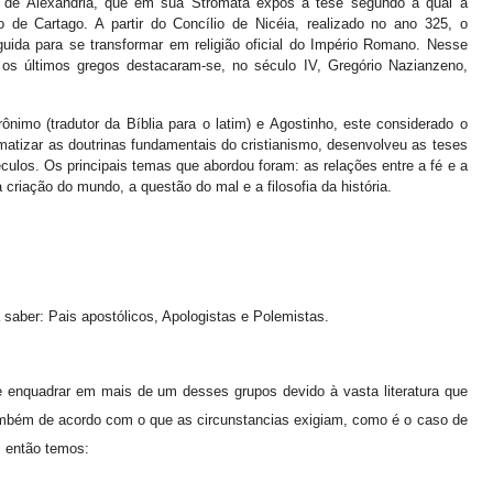
e de Alexandria, que em sua Stromata expôs a tese segundo a qual a
o de Cartago. A partir do Concílio de Nicéia, realizado no ano 325, o
uida para se transformar em religião oficial do Império Romano. Nesse
e os últimos gregos destacaram-se, no século IV, Gregório Nazianzeno,
ônimo (tradutor da Bíblia para o latim) e Agostinho, este considerado o
ematizar as doutrinas fundamentais do cristianismo, desenvolveu as teses
éculos. Os principais temas que abordou foram: as relações entre a fé e a
criação do mundo, a questão do mal e a filosofia da história.
 saber: Pais apostólicos, Apologistas e Polemistas.
 enquadrar em mais de um desses grupos devido à vasta literatura que
também de acordo com o que as circunstancias exigiam, como é o caso de
m então temos: