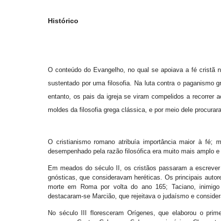
Histórico
O conteúdo do Evangelho, no qual se apoiava a fé cristã n
sustentado por uma filosofia. Na luta contra o paganismo g
entanto, os pais da igreja se viram compelidos a recorrer 
moldes da filosofia grega clássica, e por meio dele procurara
O cristianismo romano atribuía importância maior à fé; ma
desempenhado pela razão filosófica era muito mais amplo e p
Em meados do século II, os cristãos passaram a escrever 
gnósticas, que consideravam heréticas. Os principais autor
morte em Roma por volta do ano 165; Taciano, inimigo da
destacaram-se Marcião, que rejeitava o judaísmo e consider
No século III floresceram Orígenes, que elaborou o primei