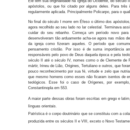
Ele tem sua originalidade na Igreja do Ocidente, do século 
apóstolos, ou que foi citado por alguns deles. Para três
regularmente aplicada. Principalmente Policarpo, para o qua
No final do século I morre em Éfeso o último dos apóstolos
agora recolhido ao seu lado no lar celestial. Terminava a
cuidar do seu rebanho. Começa um período novo para 
desenvolveram tão arduamente acha-se agora nas mãos de n
da igreja como fizeram aqueles. O período que comume
pensamento cristão. Por isso é de suma importância ana
responsáveis pelo povo de Deus daquela época e pela teolo
século II até o século IV, nomes como o de Clemente de Ro
mártir, Irineu de Lião, Origines, Tertuliano e outros, que f
pouco reconhecimento por sua fé, virtude e zelo que nutria
que mesmo homens como esses não ficaram isentos de err
teológicos. Esse foi o caso de Orígenes, por exemplo
Constantinopla em 553.
A maior parte dessas obras foram escritas em grego e lati
línguas orientais.
Patrística é o corpo doutrinário que se constituiu com a cola
produzida entre os séculos II e VIII, exceto o Novo Testame