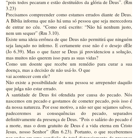
“pois todos pecaram e estão destituídos da glória de Deus”. (Rm
3.23)
Precisamos compreender como estamos errados diante de Deus.
A Bíblia informa que não há uma só pessoa que seja merecedora
de entrar no céu. “Como está escrito: “Não há nenhum justo,
nem um sequer” (Rm 3.10).
Existe uma ideia errônea de que Deus não permitirá que ninguém
seja lançado no inferno. E certamente esse não é o desejo dEle
(Jo 6.39). Mas o que fazer se Deus já providenciou a solução,
mas muitos não querem isso para as suas vidas?
Como um doente que recebe um remédio para curar a sua
doença, mas a decisão de não usá-lo. O que
vai acontecer com ele?
Não existe a possibilidade de uma pessoa se arrepender daquilo
que julga não estar errado.
A santidade de Deus foi ofendida por causa do pecado. Nós
nascemos em pecado e gostamos de cometer pecado, pois isso é
da nossa natureza. Por esse motivo, a não ser que sejamos salvos,
padeceremos as consequências do pecado, separados
definitivamente da presença de Deus. “Pois o salário do pecado é
a morte, mas o dom gratuito de Deus é a vida eterna em Cristo
Jesus, nosso Senhor” (Rm 6.23). Portanto, o que receberemos
por andar em uma condição de total distanciamento da presença