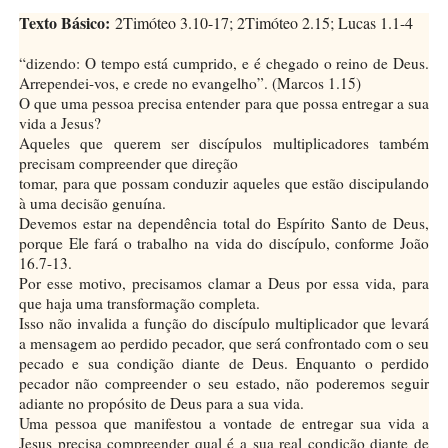
Texto Básico:
2Timóteo 3.10-17; 2Timóteo 2.15; Lucas 1.1-4
“dizendo: O tempo está cumprido, e é chegado o reino de Deus.
Arrependei-vos, e crede no evangelho”. (Marcos 1.15)
O que uma pessoa precisa entender para que possa entregar a sua
vida a Jesus?
Aqueles que querem ser discípulos multiplicadores também
precisam compreender que direção
tomar, para que possam conduzir aqueles que estão discipulando
à uma decisão genuína.
Devemos estar na dependência total do Espírito Santo de Deus,
porque Ele fará o trabalho na vida do discípulo, conforme João
16.7-13.
Por esse motivo, precisamos clamar a Deus por essa vida, para
que haja uma transformação completa.
Isso não invalida a função do discípulo multiplicador que levará
a mensagem ao perdido pecador, que será confrontado com o seu
pecado e sua condição diante de Deus. Enquanto o perdido
pecador não compreender o seu estado, não poderemos seguir
adiante no propósito de Deus para a sua vida.
Uma pessoa que manifestou a vontade de entregar sua vida a
Jesus precisa compreender qual é a sua real condição diante de