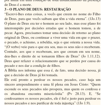
de Deus é a morte.
3 - O PLANO DE DEUS: RESTAURAÇÃO
“Escrevi-lhes estas coisas, a vocês que creem no nome do Filho
de Deus, para que vocês saibam que têm a vida eterna”. (1Jo.13)
O plano de Deus era ter o homem ao seu lado, mas esse plano foi
interrompido por decisões erradas que o homem tomou, a de
pecar. Agora, precisamos tomar uma decisão de retorno ao plano
original de Deus, ou continuar a viver uma vida em que o prazer,
o pecado, o achismo, a rebeldia, seja o que orienta a nossa vida.
“(O verbo) veio para o que era seu, mas os seus não o receberam.
Contudo, aos que o receberam, aos que creram em seu nome,
deu-lhes o direito de se tornarem filhos de Deus” (Jo 1.11,12).
Deus quer refazer o relacionamento que se perdeu por causa do
pecado e nos dar a condição de filhos.
A Bíblia nos informa que essa é, de fato, uma decisão nossa, já
que a decisão de Deus já foi tomada.
Ele está pronto a perdoar os nossos pecados, caso haja um
sincero arrependimento e uma fé plena em Jesus Cristo: “Quem
esconde os seus pecados não prospera, mas quem os confessa e
os abandona encontra misericórdia” (Pv 28.13). E, “Se
confessarmos os nossos pecados, ele é fiel e justo para perdoar os
nossos pecados e nos purificar de toda injustiça” (1Jo 1.9).