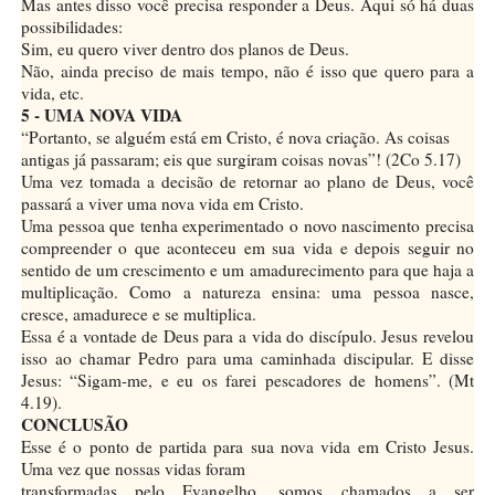
Mas antes disso você precisa responder a Deus. Aqui só há duas
possibilidades:
Sim, eu quero viver dentro dos planos de Deus.
Não, ainda preciso de mais tempo, não é isso que quero para a
vida, etc.
5 - UMA NOVA VIDA
“Portanto, se alguém está em Cristo, é nova criação. As coisas
antigas já passaram; eis que surgiram coisas novas”! (2Co 5.17)
Uma vez tomada a decisão de retornar ao plano de Deus, você
passará a viver uma nova vida em Cristo.
Uma pessoa que tenha experimentado o novo nascimento precisa
compreender o que aconteceu em sua vida e depois seguir no
sentido de um crescimento e um amadurecimento para que haja a
multiplicação. Como a natureza ensina: uma pessoa nasce,
cresce, amadurece e se multiplica.
Essa é a vontade de Deus para a vida do discípulo. Jesus revelou
isso ao chamar Pedro para uma caminhada discipular. E disse
Jesus: “Sigam-me, e eu os farei pescadores de homens”. (Mt
4.19).
CONCLUSÃO
Esse é o ponto de partida para sua nova vida em Cristo Jesus.
Uma vez que nossas vidas foram
transformadas pelo Evangelho, somos chamados a ser