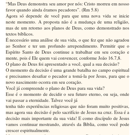
“Mas Deus demonstra seu amor por nós: Cristo morreu em nosso
favor quando ainda éramos pecadores”. (Rm 5.8)
Agora só depende de você para que uma nova vida se inicie
neste momento. A proposta não é a mudança de uma religião,
mas de um retorno aos planos de Deus, como demonstrado nos
textos bíblicos.
É necessário uma análise de sua vida, o que fez que não agradou
ao Senhor e ter um profundo arrependimento. Permitir que o
Espírito Santo de Deus continue a trabalhar em seu coração e
mente, pois é Ele quem vai convencer, conforme João 16.7,8.
O plano de Deus foi apresentado a você, qual a sua decisão?
O momento da decisão é uma grande batalha no campo espiritual
e precisamos desafiar o pecador a tomá-la por Jesus, para que o
novo nascimento ocorra em seu coração.
Você já compreende o plano de Deus para sua vida?
Esse é o momento de decidir o seu futuro eterno, ou seja, onde
vai passar a eternidade. Talvez você já
tenha tido experiências religiosas que não foram muito positivas,
mas agora sua decisão é pelo sacrifício de Jesus na cruz. Essa é a
decisão mais importante da sua vida! E como discípulo de Jesus
vamos continuar mostrando, através da Bíblia, como você pode
crescer espiritualmente.