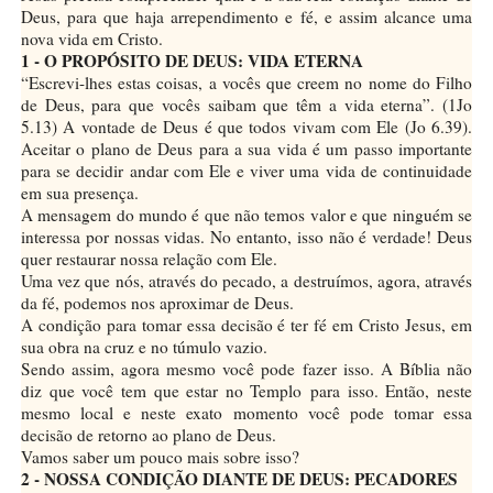
Deus, para que haja arrependimento e fé, e assim alcance uma
nova vida em Cristo.
1 - O PROPÓSITO DE DEUS: VIDA ETERNA
“Escrevi-lhes estas coisas, a vocês que creem no nome do Filho
de Deus, para que vocês saibam que têm a vida eterna”. (1Jo
5.13) A vontade de Deus é que todos vivam com Ele (Jo 6.39).
Aceitar o plano de Deus para a sua vida é um passo importante
para se decidir andar com Ele e viver uma vida de continuidade
em sua presença.
A mensagem do mundo é que não temos valor e que ninguém se
interessa por nossas vidas. No entanto, isso não é verdade! Deus
quer restaurar nossa relação com Ele.
Uma vez que nós, através do pecado, a destruímos, agora, através
da fé, podemos nos aproximar de Deus.
A condição para tomar essa decisão é ter fé em Cristo Jesus, em
sua obra na cruz e no túmulo vazio.
Sendo assim, agora mesmo você pode fazer isso. A Bíblia não
diz que você tem que estar no Templo
para isso. Então, neste
mesmo local e neste exato momento você pode tomar essa
decisão de retorno ao plano de Deus.
Vamos saber um pouco mais sobre isso?
2 - NOSSA CONDIÇÃO DIANTE DE DEUS: PECADORES