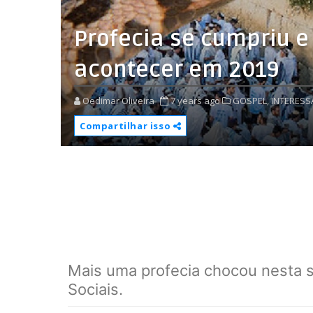
Profecia se cumpriu e
acontecer em 2019
Oedimar Oliveira
7 years ago
GOSPEL,
INTERESS
Compartilhar isso
Mais uma profecia chocou nesta 
Sociais.