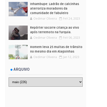
Inhambupe: Ladrão de calcinhas
aterroriza moradores da
comunidade de Tabuleiro
Oedimar Oliveira
FeV 24, 2023
Repórter socorre criança ao vivo
após terremoto na Turquia.
Oedimar Oliveira
FeV 06, 2023
Homem leva 25 multas de trânsito
no mesmo dia em Alagoinhas
Oedimar Oliveira
Jan 12, 2023
ARQUIVO