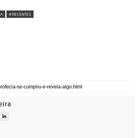
IA
# RECENTES
eira