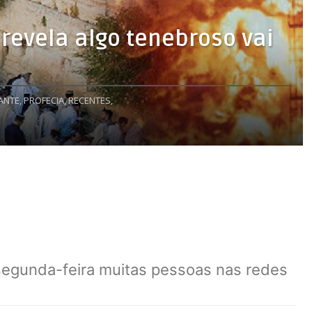
 revela algo tenebroso vai
ANTE,
PROFECIA,
RECENTES,
segunda-feira muitas pessoas nas redes