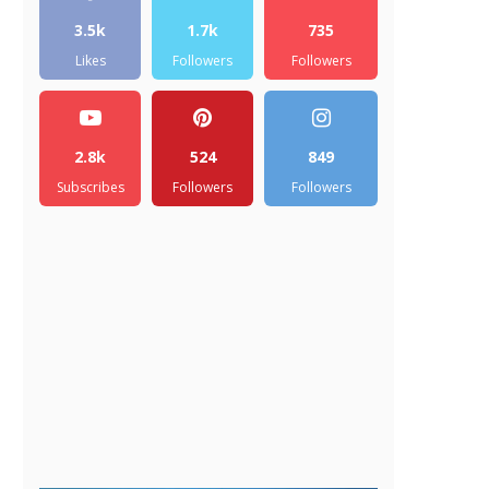
3.5k
1.7k
735
Likes
Followers
Followers
2.8k
524
849
Subscribes
Followers
Followers