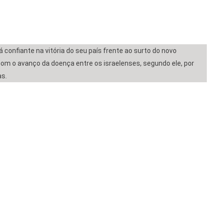
 confiante na vitória do seu país frente ao surto do novo
 o avanço da doença entre os israelenses, segundo ele, por
as.