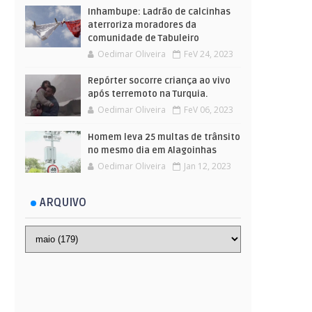
Inhambupe: Ladrão de calcinhas
aterroriza moradores da
comunidade de Tabuleiro
Oedimar Oliveira
FeV 24, 2023
Repórter socorre criança ao vivo
após terremoto na Turquia.
Oedimar Oliveira
FeV 06, 2023
Homem leva 25 multas de trânsito
no mesmo dia em Alagoinhas
Oedimar Oliveira
Jan 12, 2023
ARQUIVO