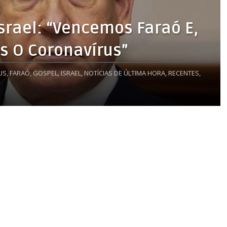
Israel: “Vencemos Faraó E,
 O Coronavírus”
US,
FARAÓ,
GOSPEL,
ISRAEL,
NOTÍCIAS DE ÚLTIMA HORA,
RECENTES,