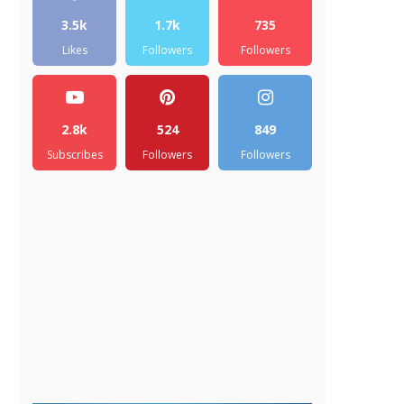
3.5k
1.7k
735
Likes
Followers
Followers
2.8k
524
849
Subscribes
Followers
Followers