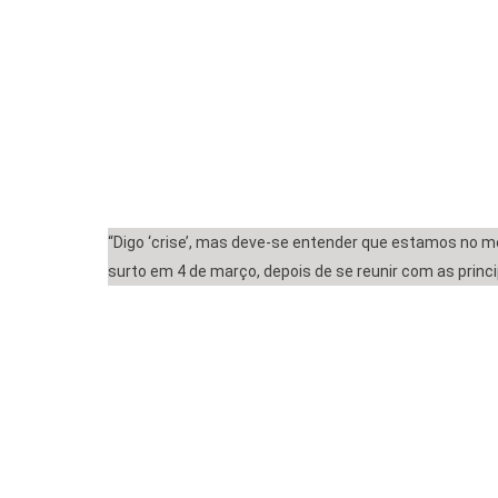
“Digo ‘crise’, mas deve-se entender que estamos no 
surto em 4 de março, depois de se reunir com as princ