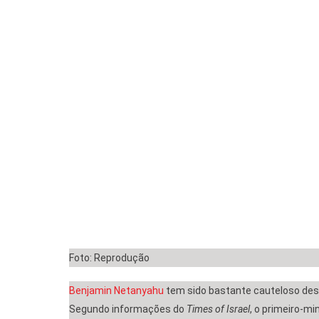
Foto: Reprodução
Benjamin Netanyahu
tem sido bastante cauteloso desde
Segundo informações do
Times of Israel
, o primeiro-mi