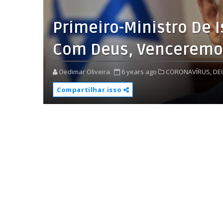
Primeiro-Ministro De 
Com Deus, Venceremos
Oedimar Oliveira
6 years ago
CORONAVÍRUS,
DE
Compartilhar isso