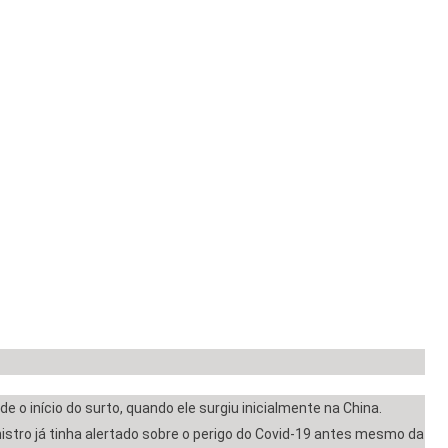
 o início do surto, quando ele surgiu inicialmente na China.
nistro já tinha alertado sobre o perigo do Covid-19 antes mesmo da