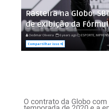
Rasteira na Globo: SBT
de exibição da Fórmul
Oedimar Oliveira
6 years ago
ESPORTE,
IMPRENS
Compartilhar isso
O contrato da Globo com a
temporada de 2020 e a e