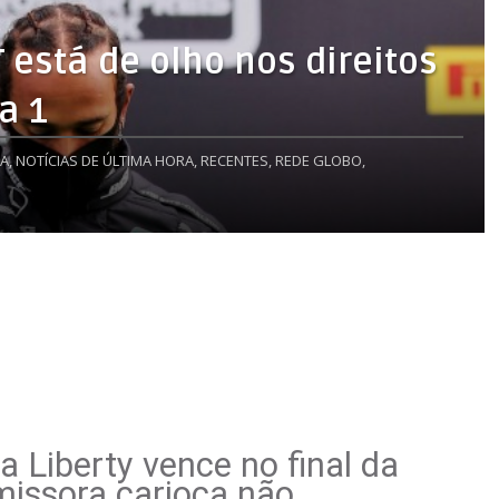
 está de olho nos direitos
a 1
A,
NOTÍCIAS DE ÚLTIMA HORA,
RECENTES,
REDE GLOBO,
 Liberty vence no final da
missora carioca não