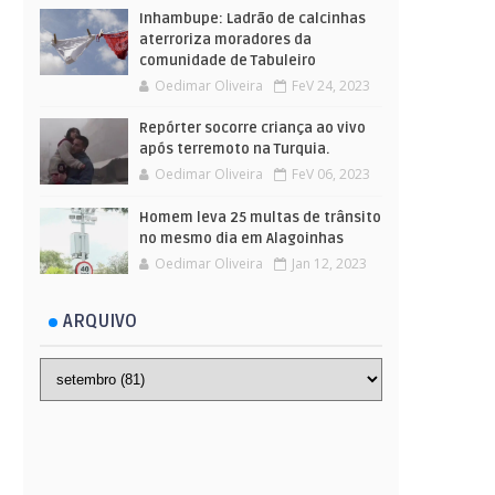
Inhambupe: Ladrão de calcinhas
aterroriza moradores da
comunidade de Tabuleiro
Oedimar Oliveira
FeV 24, 2023
Repórter socorre criança ao vivo
após terremoto na Turquia.
Oedimar Oliveira
FeV 06, 2023
Homem leva 25 multas de trânsito
no mesmo dia em Alagoinhas
Oedimar Oliveira
Jan 12, 2023
ARQUIVO