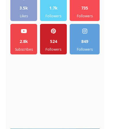
3.5k
1.7k
735
Likes
Followers
Followers
2.8k
524
849
Subscribes
Followers
Followers