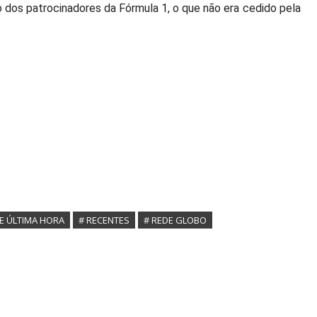
 dos patrocinadores da Fórmula 1, o que não era cedido pela
DE ÚLTIMA HORA
# RECENTES
# REDE GLOBO