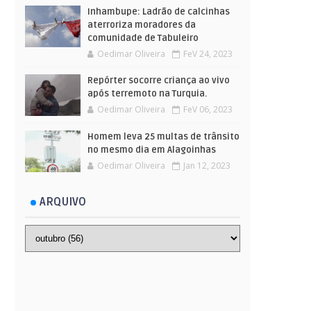
Inhambupe: Ladrão de calcinhas
aterroriza moradores da
comunidade de Tabuleiro
Oedimar Oliveira
FeV 24, 2023
Repórter socorre criança ao vivo
após terremoto na Turquia.
Oedimar Oliveira
FeV 06, 2023
Homem leva 25 multas de trânsito
no mesmo dia em Alagoinhas
Oedimar Oliveira
Jan 12, 2023
ARQUIVO