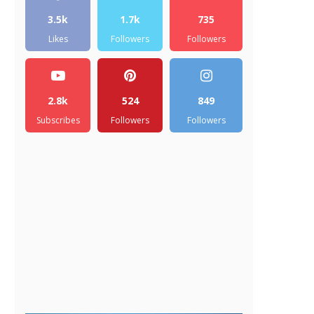
3.5k
1.7k
735
Likes
Followers
Followers
2.8k
524
849
Subscribes
Followers
Followers