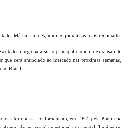
entador Márcio Gomes, um dos jornalistas mais renomados
sentador chega para ser o principal nome da expansão de
or que será anunciado ao mercado nas próximas semanas,
 no Brasil.
Gomes formou-se em Jornalismo, em 1992, pela Pontifícia
 Apesar de ter nascido e estudado na capital fluminense,