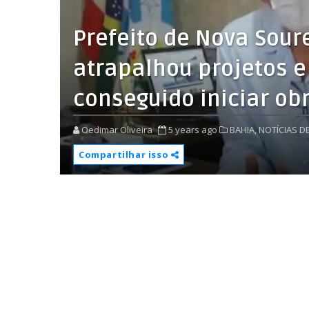
Prefeito de Nova Sou
atrapalhou projetos e
conseguido iniciar ob
Oedimar Oliveira
5 years ago
BAHIA,
NOTÍCIAS D
Compartilhar isso