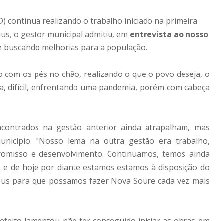
) continua realizando o trabalho iniciado na primeira
us, o gestor municipal admitiu, em
entrevista ao nosso
ue buscando melhorias para a população.
com os pés no chão, realizando o que o povo deseja, o
a, difícil, enfrentando uma pandemia, porém com cabeça
ncontrados na gestão anterior ainda atrapalham, mas
unicípio. "Nosso lema na outra gestão era trabalho,
promisso e desenvolvimento. Continuamos, temos ainda
, e de hoje por diante estamos estamos à disposição do
eus para que possamos fazer Nova Soure cada vez mais
efeito lamentou não ter conseguido iniciar as obras em