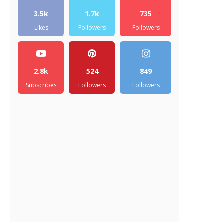
3.5k
1.7k
735
Likes
Followers
Followers
2.8k
524
849
Subscribes
Followers
Followers