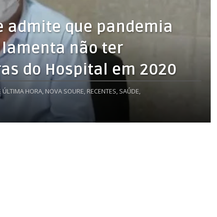
re admite que pandemia
 lamenta não ter
ras do Hospital em 2020
E ÚLTIMA HORA,
NOVA SOURE,
RECENTES,
SAÚDE,