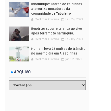
Inhambupe: Ladrão de calcinhas
aterroriza moradores da
comunidade de Tabuleiro
Oedimar Oliveira
FeV 24, 2023
Repórter socorre criança ao vivo
após terremoto na Turquia.
Oedimar Oliveira
FeV 06, 2023
Homem leva 25 multas de trânsito
no mesmo dia em Alagoinhas
Oedimar Oliveira
Jan 12, 2023
ARQUIVO