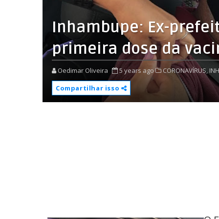
Inhambupe: Ex-prefeit
primeira dose da vaci
Oedimar Oliveira
5 years ago
CORONAVÍRUS,
IN
Compartilhar isso