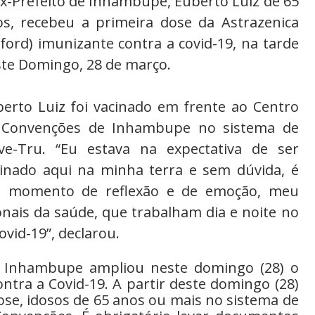
x-Prefeito de Inhambupe, Euberto Luiz de 65
os, recebeu a primeira dose da Astrazenica
ford) imunizante contra a covid-19, na tarde
te Domingo, 28 de março.
erto Luiz foi vacinado em frente ao Centro
 Convenções de Inhambupe no sistema de
ive-Tru. “Eu estava na expectativa de ser
cinado aqui na minha terra e sem dúvida, é
 momento de reflexão e de emoção, meu
onais da saúde, que trabalham dia e noite no
id-19”, declarou.
e Inhambupe ampliou neste domingo (28) o
ntra a Covid-19. A partir deste domingo (28)
ose, idosos de 65 anos ou mais no sistema de