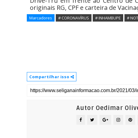
Drive-Tru em frente ao Centro de 
originais RG, CPF e carteira de Vacina
Marcadores
# CORONAVÍRUS
# INHAMBUPE
# NOT
Compartilhar isso
Autor Oedimar Oliv