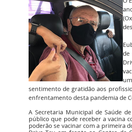
O E
an
(Ox
des
Eub
de
Dr
va
um
sentimento de gratidão aos profissi
enfrentamento desta pandemia de Cov
A Secretaria Municipal de Saúde d
público que pode receber a vacina co
poderão se vacinar com a primeira d