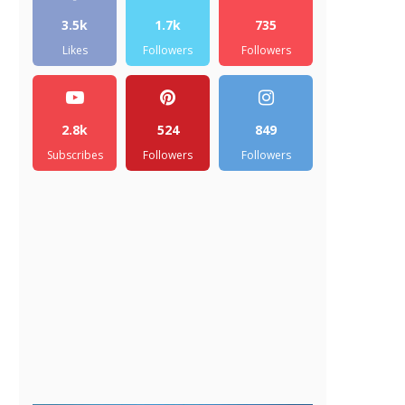
3.5k
1.7k
735
Likes
Followers
Followers
2.8k
524
849
Subscribes
Followers
Followers