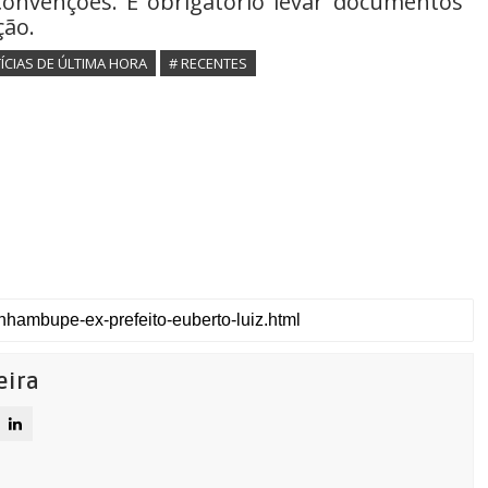
Convenções. É obrigatório levar documentos
ção.
ÍCIAS DE ÚLTIMA HORA
# RECENTES
eira