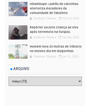
Inhambupe: Ladrão de calcinhas
aterroriza moradores da
comunidade de Tabuleiro
Oedimar Oliveira
FeV 24, 2023
Repórter socorre criança ao vivo
após terremoto na Turquia.
Oedimar Oliveira
FeV 06, 2023
Homem leva 25 multas de trânsito
no mesmo dia em Alagoinhas
Oedimar Oliveira
Jan 12, 2023
ARQUIVO