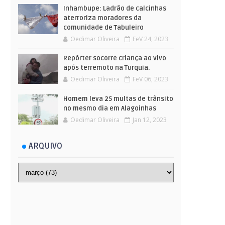
Inhambupe: Ladrão de calcinhas
aterroriza moradores da
comunidade de Tabuleiro
Oedimar Oliveira
FeV 24, 2023
Repórter socorre criança ao vivo
após terremoto na Turquia.
Oedimar Oliveira
FeV 06, 2023
Homem leva 25 multas de trânsito
no mesmo dia em Alagoinhas
Oedimar Oliveira
Jan 12, 2023
ARQUIVO