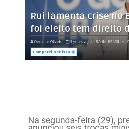
Rui lamenta crise no 
foi eleito tem direito 
Oedimar Oliveira
5 years ago
BAHIA,
BRASIL,
MILI
Compartilhar isso
Na segunda-feira (29), pr
anunciou seis trocas mini