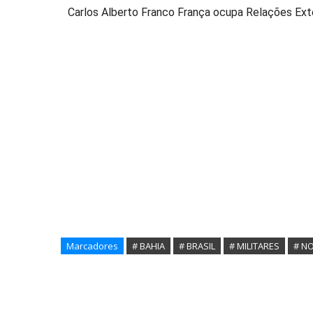
Carlos Alberto Franco França ocupa Relações Exter
Marcadores
# BAHIA
# BRASIL
# MILITARES
# NO