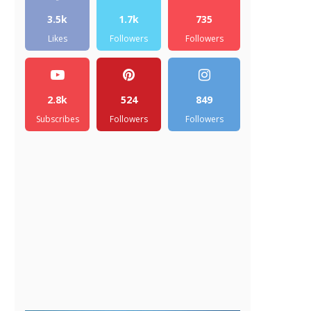
3.5k
1.7k
735
Likes
Followers
Followers
2.8k
524
849
Subscribes
Followers
Followers