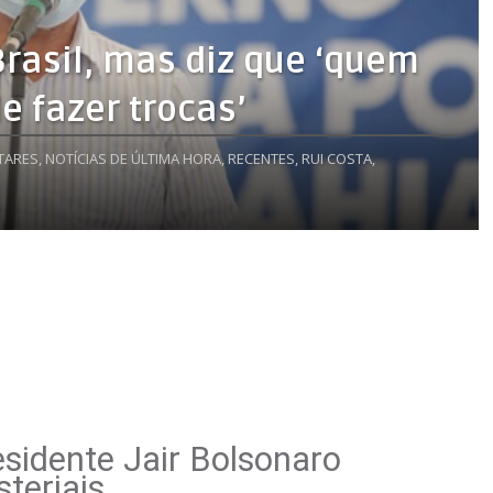
Brasil, mas diz que ‘quem
de fazer trocas’
TARES,
NOTÍCIAS DE ÚLTIMA HORA,
RECENTES,
RUI COSTA,
esidente Jair Bolsonaro
steriais