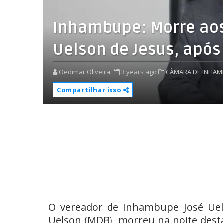
Inhambupe: Morre aos
Uelson de Jesus, após
Oedimar Oliveira
3 years ago
CÂMARA DE INHAM
Compartilhar isso
O vereador de Inhambupe José Uels
Uelson (MDB), morreu na noite desta