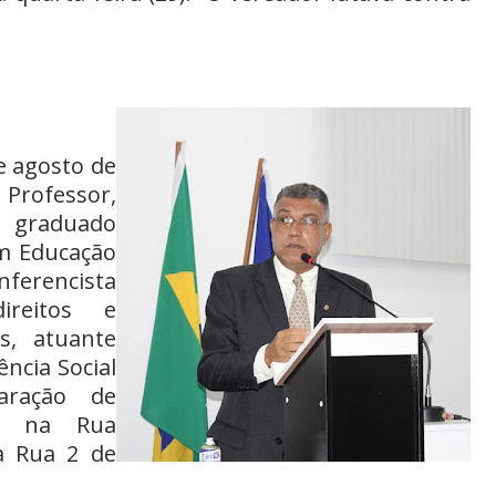
e agosto de
rofessor,
, graduado
m Educação
ferencista
ireitos e
s, atuante
ência Social
aração de
eu na Rua
ga Rua 2 de