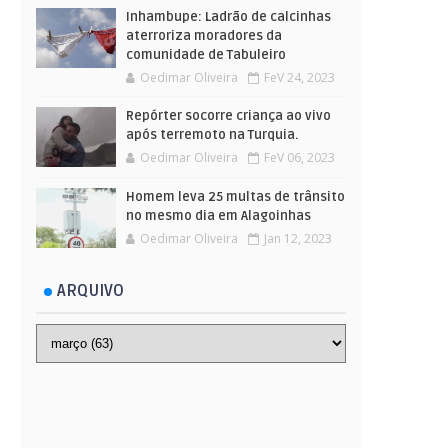
Inhambupe: Ladrão de calcinhas
aterroriza moradores da
comunidade de Tabuleiro
Oedimar Oliveira
FeV 24, 2023
Repórter socorre criança ao vivo
após terremoto na Turquia.
Oedimar Oliveira
FeV 06, 2023
Homem leva 25 multas de trânsito
no mesmo dia em Alagoinhas
Oedimar Oliveira
Jan 12, 2023
ARQUIVO