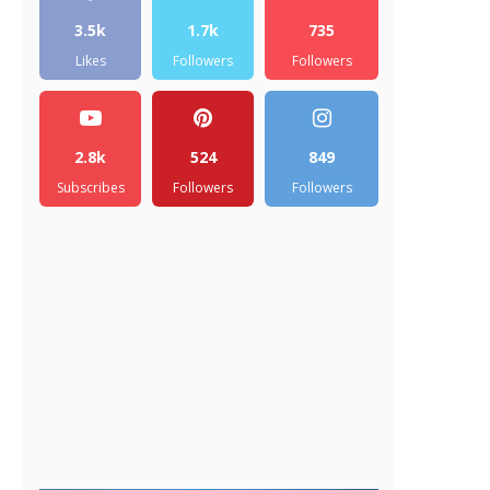
3.5k
1.7k
735
Likes
Followers
Followers
2.8k
524
849
Subscribes
Followers
Followers