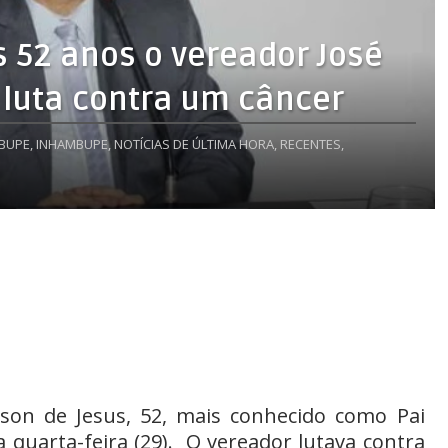
 52 anos o vereador José
 luta contra um câncer
BUPE,
INHAMBUPE,
NOTÍCIAS DE ÚLTIMA HORA,
RECENTES,
on de Jesus, 52, mais conhecido como Pai
 quarta-feira (29). O vereador lutava contra