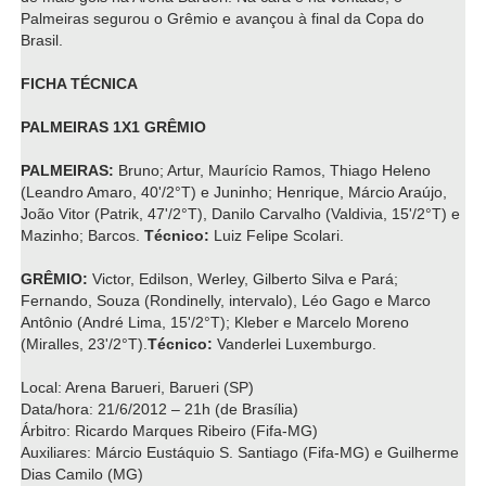
Palmeiras segurou o Grêmio e avançou à final da Copa do
Brasil.
FICHA TÉCNICA
PALMEIRAS 1X1 GRÊMIO
PALMEIRAS:
Bruno; Artur, Maurício Ramos, Thiago Heleno
(Leandro Amaro, 40'/2°T) e Juninho; Henrique, Márcio Araújo,
João Vitor (Patrik, 47'/2°T), Danilo Carvalho (Valdivia, 15'/2°T) e
Mazinho; Barcos.
Técnico:
Luiz Felipe Scolari.
GRÊMIO:
Victor, Edilson, Werley, Gilberto Silva e Pará;
Fernando, Souza (Rondinelly, intervalo), Léo Gago e Marco
Antônio (André Lima, 15'/2°T); Kleber e Marcelo Moreno
(Miralles, 23'/2°T).
Técnico:
Vanderlei Luxemburgo.
Local: Arena Barueri, Barueri (SP)
Data/hora: 21/6/2012 – 21h (de Brasília)
Árbitro: Ricardo Marques Ribeiro (Fifa-MG)
Auxiliares: Márcio Eustáquio S. Santiago (Fifa-MG) e Guilherme
Dias Camilo (MG)