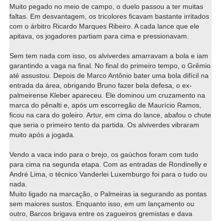
Muito pegado no meio de campo, o duelo passou a ter muitas
faltas. Em desvantagem, os tricolores ficavam bastante irritados
com o árbitro Ricardo Marques Ribeiro. A cada lance que ele
apitava, os jogadores partiam para cima e pressionavam.
Sem tem nada com isso, os alviverdes amarravam a bola e iam
garantindo a vaga na final. No final do primeiro tempo, o Grêmio
até assustou. Depois de Marco Antônio bater uma bola difícil na
entrada da área, obrigando Bruno fazer bela defesa, o ex-
palmeirense Kleber apareceu. Ele dominou um cruzamento na
marca do pênalti e, após um escorregão de Maurício Ramos,
ficou na cara do goleiro. Artur, em cima do lance, abafou o chute
que seria o primeiro tento da partida. Os alviverdes vibraram
muito após a jogada.
Vendo a vaca indo para o brejo, os gaúchos foram com tudo
para cima na segunda etapa. Com as entradas de Rondinelly e
André Lima, o técnico Vanderlei Luxemburgo foi para o tudo ou
nada.
Muito ligado na marcação, o Palmeiras ia segurando as pontas
sem maiores sustos. Enquanto isso, em um lançamento ou
outro, Barcos brigava entre os zagueiros gremistas e dava