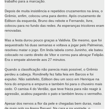
trabalho para a marcação.
Depois de muita insistência e repetidos cruzamentos na área, o
Grêmio, enfim, colocou uma para dentro. Após cruzamento de
Edilson da esquerda, Bruno deu rebote e Fernando, livre,
colocou para no fundo das redes. As esperanças tricolores eram
renovadas.
Mas a festa durou pouco graças a Valdivia. Ele mesmo, que foi
sequestrado há duas semanas e voltava a jogar pelo Palmeiras,
resolveu matar o jogo. Em linda tabela como Juninho, ele bateu
colocado no canto direito de Vitor e correu para abraçar Felipão.
Era o empate alviverde aos 27 minutos.
Quando a classificação não parecia mais possível, o Grêmio
perdeu a cabeça. Rondinelly fez falta feia em Barcos e foi
expulso. Não satisfeito, Edilson deu um soco em Henrique na
hora do empurra e empurra e também foi para o chuveiro mais
cedo. O camisa 4 do Verdão, que teve frieza para não reagir à
agressão, acabou pagando o pato e também levou o vermelho.
Apesar dos nervos a flor da pele e chegadas bem duras, nada
de mais gols na Arena Barueri. Na cara e na vontade, o