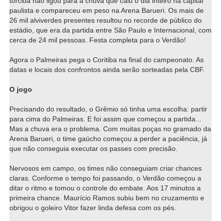
torcida não ligou para a chuva que caiu o dia inteiro na capital
paulista e compareceu em peso na Arena Barueri. Os mais de
26 mil alviverdes presentes resultou no recorde de público do
estádio, que era da partida entre São Paulo e Internacional, com
cerca de 24 mil pessoas. Festa completa para o Verdão!
Agora o Palmeiras pega o Coritiba na final do campeonato. As
datas e locais dos confrontos ainda serão sorteadas pela CBF.
O jogo
Precisando do resultado, o Grêmio só tinha uma escolha: partir
para cima do Palmeiras. E foi assim que começou a partida...
Mas a chuva era o problema. Com muitas poças no gramado da
Arena Barueri, o time gaúcho começou a perder a paciência, já
que não conseguia executar os passes com precisão.
Nervosos em campo, os times não conseguiam criar chances
claras. Conforme o tempo foi passando, o Verdão começou a
ditar o ritmo e tomou o controle do embate. Aos 17 minutos a
primeira chance. Maurício Ramos subiu bem no cruzamento e
obrigou o goleiro Vitor fazer linda defesa com os pés.