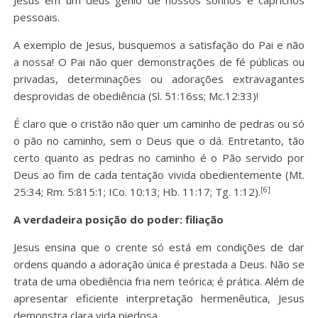
Jesus em um deus gênio de nossos sonhos e caprichos
pessoais.
A exemplo de Jesus, busquemos a satisfação do Pai e não
a nossa! O Pai não quer demonstrações de fé públicas ou
privadas, determinações ou adorações extravagantes
desprovidas de obediência (Sl. 51:16ss; Mc.12:33)!
É claro que o cristão não quer um caminho de pedras ou só
o pão no caminho, sem o Deus que o dá. Entretanto, tão
certo quanto as pedras no caminho é o Pão servido por
Deus ao fim de cada tentação vivida obedientemente (Mt.
[6]
25:34; Rm. 5:815:1; ICo. 10:13; Hb. 11:17; Tg. 1:12).
A verdadeira posição do poder: filiação
Jesus ensina que o crente só está em condições de dar
ordens quando a adoração única é prestada a Deus. Não se
trata de uma obediência fria nem teórica; é prática. Além de
apresentar eficiente interpretação hermenêutica, Jesus
demonstra clara vida piedosa.