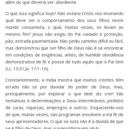
além do que deveria ser: obediente.
O que isso significa hoje? Não estaria Cristo nos ensinando
qual deve ser o comportamento dos seus filhos neste
mundo consumista, o qual, muitas vezes, os levam ao
mesmo fim? Jesus não exigiu do Pai cuidado e proteção,
pão, estrada pavimentada. Não pediu caminho difícil ou fácil,
mas demonstrou que ser filho de Deus não é se encontrar
em condições de exigências, antes, de humilde obediência
demonstrativa de fé e posse de tudo aquilo que o Pai tem
(Lc. 15:31;Jo. 17:1-10).
Constantemente, a mídia mostra que muitos crentes têm
errado não só por duvidar do poder de Deus, mas,
principalmente, por explorar o que dele diz crer! São
tentativas e determinações a Deus intermináveis, pedidos
de curas, riquezas, empregos e outros. Esquecendo-nos
de que, muitas vezes, tais programas envolvem a má fé de
seus apresentadores. O que se nota não é a dúvida de que
se é filho de Deus, mas a prepotência em sê-lo.