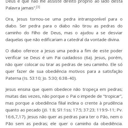
Deus e que não lhe assiste direito próprio ao lado desta
[3]
Palavra jamais”.
Ora, Jesus tornou-se uma pedra intransponível para o
diabo. Ser pedra para o diabo não tirou as pedras do
caminho do Filho de Deus, mas o ajudou a se desviar
daquelas que não edificariam a catedral da vontade divina.
O diabo oferece a Jesus uma pedra a fim de este poder
verificar se Deus é um Pai cuidadoso (6a). Jesus, porém,
não quer colocar ou tirar as pedras de seu caminho. Ele só
quer fazer de sua obediência motivos para a satisfação
Paterna (Is. 53:10; Jo. 5:30; 6:38-40).
Jesus ensina que quem obedece não tropeça em pedras;
muitas das vezes, não porque o Pai o impede de “tropicar”,
mas porque a obediência filial inclina o crente à prudência
quanto ao pecado (Jó. 1:8; Sl1:1ss; 17:5; 37:23; 119:9-11; Pv.
16:6,7,17). Jesus não quer as pedras para ter o Pão, nem o
Pão sem as pedras; ele quer o caminho da obediência.