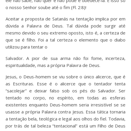
ele não sabe, não quer e não pode é obedecê-la. E isso só
o nosso Senhor soube até o fim (Fl. 2:8)!
Aceitar a proposta de Satanás na tentação implica por em
dúvida a Palavra de Deus. Tal dúvida pode surgir até
mesmo devido o seu extremo oposto, isto é, a certeza de
que se é filho. Foi a tal certeza o elemento que o diabo
utilizou para tentar o
Salvador. A pior de sua arma não foi fome, incerteza,
espiritualidade, mas a própria Palavra de Deus.
Jesus, o Deus-homem se viu sobre o único alicerce, que é
as Escrituras. Esse é o alicerce que o tentador tenta
“sacolejar” e deixar falso sob os pés do Salvador. Ser
tentado no corpo, no espírito, em todas as esferas
existentes enquanto Deus-homem seria irresistível se se
usasse a própria Palavra contra Jesus. Essa tática tornaria
a tentação bela, teológica e legal aos olhos do fiel. Todavia,
por trás de tal beleza “tentacional” está um Filho de Deus