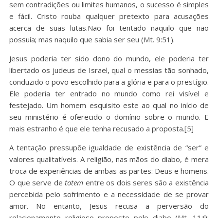
sem contradições ou limites humanos, o sucesso é simples
e fácil. Cristo rouba qualquer pretexto para acusações
acerca de suas lutas.Não foi tentado naquilo que não
possuía; mas naquilo que sabia ser seu (Mt. 9:51).
Jesus poderia ter sido dono do mundo, ele poderia ter
libertado os judeus de Israel, qual o messias tão sonhado,
conduzido o povo escolhido para a glória e para o prestígio.
Ele poderia ter entrado no mundo como rei visível e
festejado. Um homem esquisito este ao qual no início de
seu ministério é oferecido o domínio sobre o mundo. E
mais estranho é que ele tenha recusado a proposta.[5]
A tentação pressupõe igualdade de existência de “ser” e
valores qualitatíveis. A religião, nas mãos do diabo, é mera
troca de experiências de ambas as partes: Deus e homens.
O que serve de
totem
entre os dois seres são a existência
percebida pelo sofrimento e a necessidade de se provar
amor. No entanto, Jesus recusa a perversão do
relacionamento religioso proposto pelo diabo (Mt. 11:9;