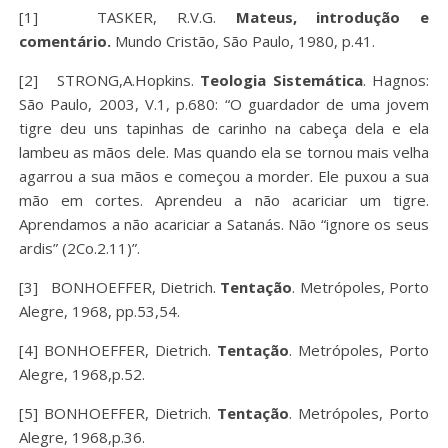
[1] TASKER, R.V.G.
Mateus, introdução e
comentário.
Mundo Cristão, São Paulo, 1980, p.41.
[2] STRONG,A.Hopkins.
Teologia Sistemática
. Hagnos:
São Paulo, 2003, V.1, p.680: “O guardador de uma jovem
tigre deu uns tapinhas de carinho na cabeça dela e ela
lambeu as mãos dele. Mas quando ela se tornou mais velha
agarrou a sua mãos e começou a morder. Ele puxou a sua
mão em cortes. Aprendeu a não acariciar um tigre.
Aprendamos a não acariciar a Satanás. Não “ignore os seus
ardis” (2Co.2.11)”.
[3] BONHOEFFER, Dietrich.
Tentação
. Metrópoles, Porto
Alegre, 1968, pp.53,54.
[4] BONHOEFFER, Dietrich.
Tentação
. Metrópoles, Porto
Alegre, 1968,p.52.
[5] BONHOEFFER, Dietrich.
Tentação
. Metrópoles, Porto
Alegre, 1968,p.36.