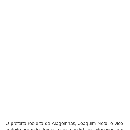
O prefeito reeleito de Alagoinhas, Joaquim Neto, o vice-
prefeito Roberto Torres, e os candidatos vitoriosos que