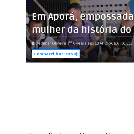
Em Aporá, empossada 
mulher da história do
Oedimar Oliveira
6 years ago
APORÁ,
BAHIA,
ELE
Compartilhar isso