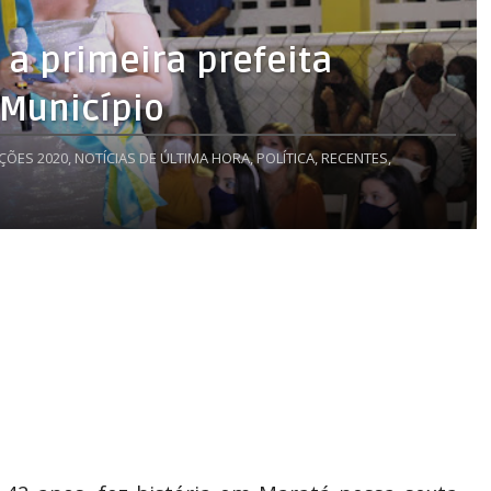
a primeira prefeita
 Município
IÇÕES 2020,
NOTÍCIAS DE ÚLTIMA HORA,
POLÍTICA,
RECENTES,