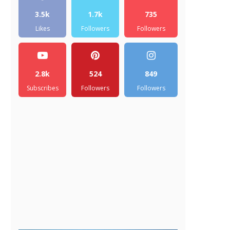
3.5k
1.7k
735
Likes
Followers
Followers
2.8k
524
849
Subscribes
Followers
Followers