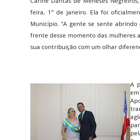
Carine Dantas de Meneses Negreiros, 
feira, 1º de janeiro. Ela foi oficial
Município. “A gente se sente abrindo 
frente desse momento das mulheres as
sua contribuição com um olhar diferen
A p
em 
Apo
tra
agl
pa
pel