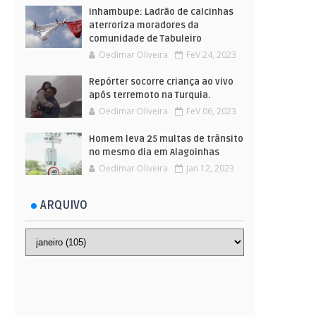
Inhambupe: Ladrão de calcinhas
aterroriza moradores da
comunidade de Tabuleiro
Oedimar Oliveira
FeV 24, 2023
Repórter socorre criança ao vivo
após terremoto na Turquia.
Oedimar Oliveira
FeV 06, 2023
Homem leva 25 multas de trânsito
no mesmo dia em Alagoinhas
Oedimar Oliveira
Jan 12, 2023
ARQUIVO